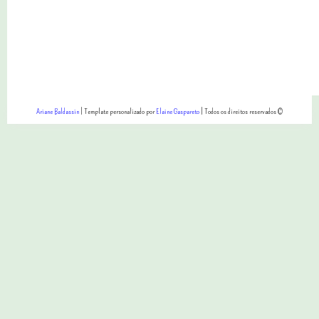
Ariane Baldassin
| Template personalizado por
Elaine Gaspareto
| Todos os direitos reservados ©