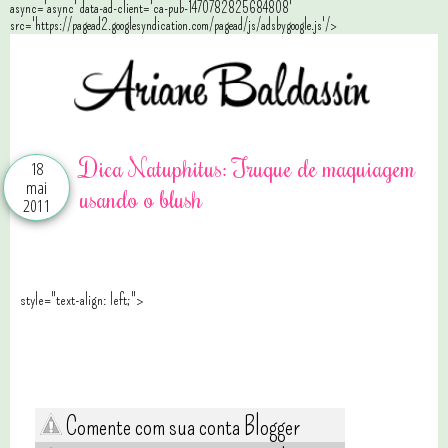
async='async' data-ad-client='ca-pub-1470782825684808'
src='https://pagead2.googlesyndication.com/pagead/js/adsbygoogle.js'/>
Dica Natuphitus: Truque de maquiagem
18
mai
usando o blush
2011
style="text-align: left;">
Comente com sua conta Blogger