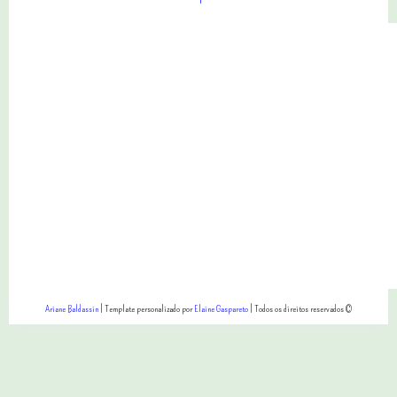
Ariane Baldassin
| Template personalizado por
Elaine Gaspareto
| Todos os direitos reservados ©