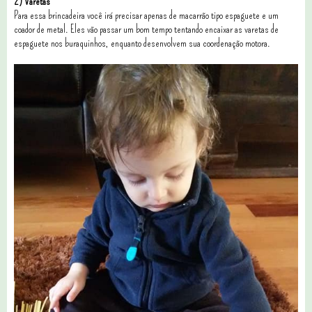
2) Varetas
Para essa brincadeira você irá precisar apenas de macarrão tipo espaguete e um
coador de metal. Eles vão passar um bom tempo tentando encaixar as varetas de
espaguete nos buraquinhos, enquanto desenvolvem sua coordenação motora.