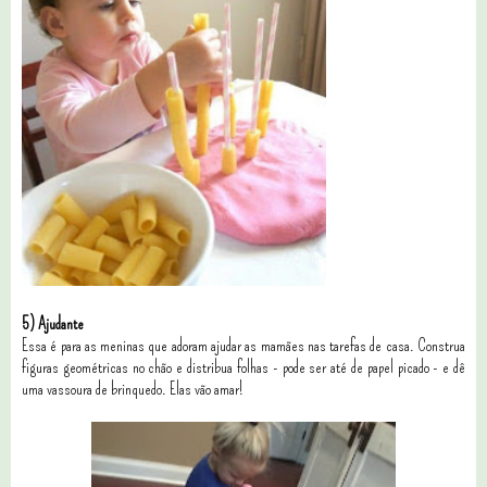
5) Ajudante
Essa é para as meninas que adoram ajudar as mamães nas tarefas de casa. Construa
figuras geométricas no chão e distribua folhas - pode ser até de papel picado - e dê
uma vassoura de brinquedo. Elas vão amar!