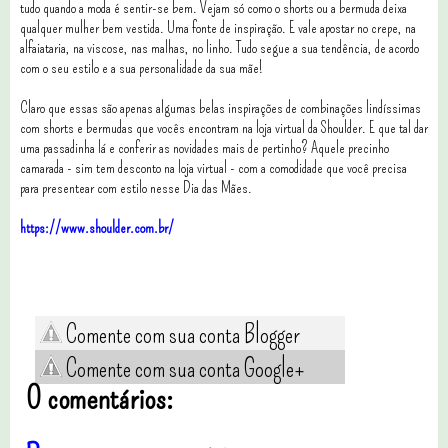
tudo quando a moda é sentir-se bem. Vejam só como o shorts ou a bermuda deixa
qualquer mulher bem vestida. Uma fonte de inspiração. E vale apostar no crepe, na
alfaiataria, na viscose, nas malhas, no linho. Tudo segue a sua tendência, de acordo
com o seu estilo e a sua personalidade da sua mãe!
Claro que essas são apenas algumas belas inspirações de combinações lindíssimas
com shorts e bermudas que vocês encontram na loja virtual da Shoulder. E que tal dar
uma passadinha lá e conferir as novidades mais de pertinho? Aquele precinho
camarada - sim tem desconto na loja virtual - com a comodidade que você precisa
para presentear com estilo nesse Dia das Mães.
https://www.shoulder.com.br/
Comente com sua conta Blogger
Comente com sua conta Google+
0 comentários: