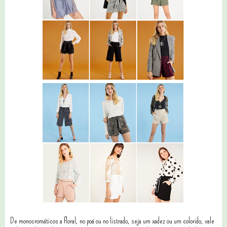
De monocromáticos a floral, no poá ou no listrado, seja um xadez ou um colorido, vale