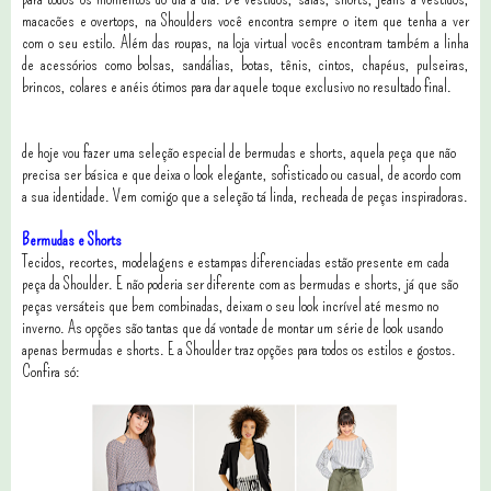
macacões e overtops, na Shoulders você encontra sempre o item que tenha a ver
com o seu estilo. Além das roupas, na loja virtual vocês encontram também a linha
de acessórios como bolsas, sandálias, botas, tênis, cintos, chapéus, pulseiras,
brincos, colares e anéis ótimos para dar aquele toque exclusivo no resultado final.
de hoje vou fazer uma seleção especial de bermudas e shorts, aquela peça que não
precisa ser básica e que deixa o look elegante, sofisticado ou casual, de acordo com
a sua identidade. Vem comigo que a seleção tá linda, recheada de peças inspiradoras.
Bermudas e Shorts
Tecidos, recortes, modelagens e estampas diferenciadas estão presente em cada
peça da Shoulder. E não poderia ser diferente com as bermudas e shorts, já que são
peças versáteis que bem combinadas, deixam o seu look incrível até mesmo no
inverno. As opções são tantas que dá vontade de montar um série de look usando
apenas bermudas e shorts. E a Shoulder traz opções para todos os estilos e gostos.
Confira só: