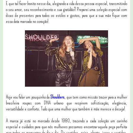
E que tal fazer bonito nesse dia, alegrando a vida dessa pessoa especial, transmitindo
o seu amor, seu reconhecimento e sua gratidão? Preparei uma seleção especial com
dicas de presentes para todos os estilos e gostos, para que a sua mãe fique com
essa data marcada no coração!
Hoje vou falar um pouquinho da
Shoulders
, que tem como missão trazer para a mulher
brasileira roupas com DNA urbano que respirem sofisticação, elegância,
versatilidade e conforto. Tudo que uma mulher que também é mãe merece e deseja!
A marca já está no mercado desde 1980, trazendo a cada coleção um carinho
especial e cuidados para que nós mulheres possamos encontrar aquela peça perfeita
para todos os momentos do dia a dia. De vestidos, saias, shorts, jeans a vestidos,