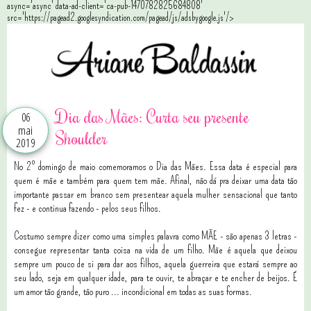
async='async' data-ad-client='ca-pub-1470782825684808'
src='https://pagead2.googlesyndication.com/pagead/js/adsbygoogle.js'/>
Dia das Mães: Curta seu presente
06
mai
Shoulder
2019
No 2º domingo de maio comemoramos o Dia das Mães. Essa data é especial para
quem é mãe e também para quem tem mãe. Afinal, não dá pra deixar uma data tão
importante passar em branco sem presentear aquela mulher sensacional que tanto
fez - e continua fazendo - pelos seus filhos.
Costumo sempre dizer como uma simples palavra como MÃE - são apenas 3 letras -
consegue representar tanta coisa na vida de um filho. Mãe é aquela que deixou
sempre um pouco de si para dar aos filhos, aquela guerreira que estará sempre ao
seu lado, seja em qualquer idade, para te ouvir, te abraçar e te encher de beijos. É
um amor tão grande, tão puro ... incondicional em todas as suas formas.