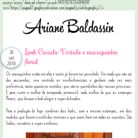
async='async' data-ad-client='ca-pub-1470782825684808'
src='https://pagead2.googlesyndication.com/pagead/js/adsbygoogle.js'/>
Look Casado: Vestido e macaquinho
26
set
floral
2018
Os macaquinhos estão em alta e vocês já devem ter percebido. Um moda que não sai
das passarelas, vive vestindo as minifashionistas e ganham cada vez mais
preferência, tanto quanto os vestidos, que são os queridinhos das nossas princesas.
E para curtir o melhor da temporada primaveril, nada melhor do que as estampas
florais, que deixam o look alegre e super delicados.
Para a produção de hoje combinei dois looks, com a mesma estampas, em dois
modelos que fazem o estilo das meninas e que caem bem em todas as ocasiões. São
lindos, versáteis e super estilosos: