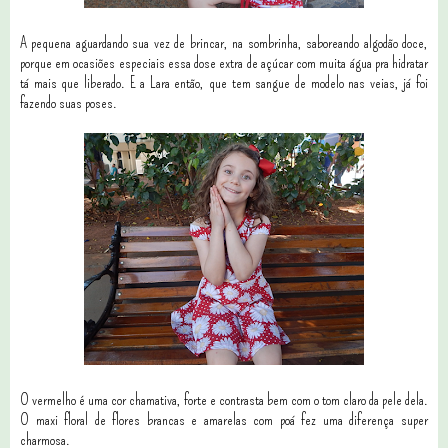
A pequena aguardando sua vez de brincar, na sombrinha, saboreando algodão doce,
porque em ocasiões especiais essa dose extra de açúcar com muita água pra hidratar
tá mais que liberado. E a Lara então, que tem sangue de modelo nas veias, já foi
fazendo suas poses.
O vermelho é uma cor chamativa, forte e contrasta bem com o tom claro da pele dela.
O maxi floral de flores brancas e amarelas com poá fez uma diferença super
charmosa.