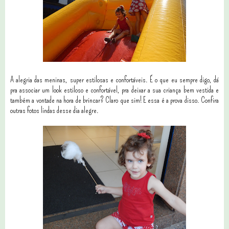
A alegria das meninas, super estilosas e confortáveis. É o que eu sempre digo, dá
pra associar um look estiloso e confortável, pra deixar a sua criança bem vestida e
também a vontade na hora de brincar? Claro que sim! E essa é a prova disso. Confira
outras fotos lindas desse dia alegre.