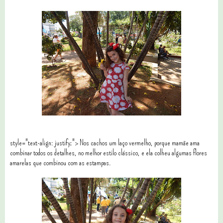
style="text-align: justify;"> Nos cachos um laço vermelho, porque mamãe ama
combinar todos os detalhes, no melhor estilo clássico, e ela colheu algumas flores
amarelas que combinou com as estampas.