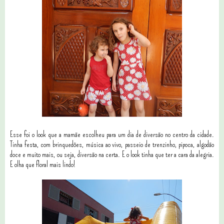
Esse foi o look que a mamãe escolheu para um dia de diversão no centro da cidade.
Tinha festa, com brinquedões, música ao vivo, passeio de trenzinho, pipoca, algodão
doce e muito mais, ou seja, diversão na certa. E o look tinha que ter a cara da alegria.
E olha que floral mais lindo!