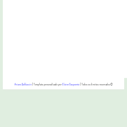
Ariane Baldassin
| Template personalizado por
Elaine Gaspareto
| Todos os direitos reservados ©