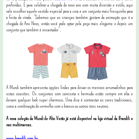
preferidas. E para celebrar a chegada do novo ano com muita diversão e estilo, aqui
vale escolher aquele vestido especial para a ceia e um conjunto mais fresquinho para
a festa da virada. “Sabemos que as crianças também gostam da animação que é a
chegada do Ano Novo, então você pode optar pela peça mais elegante e depois um
conjunto que também é encantador”.
A Mundi também apresenta opções lindas para deixar os meninos arrumadinhos para
estas ocasiões. Os conjuntos com camiseta e bermuda estão sempre em alta e
deixam qualquer look super charmoso. Uma dica é contrastar as cores tradicionais,
como a combinação do vermelho com o branco ou outros tons neutros.
A nova coleção da Mundi de Alto Verão já está disponível na loja virtual da Brandili e
nas multimarcas.
www.brandili.com.br