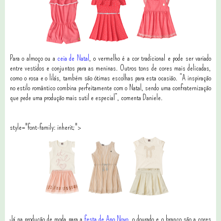
Para o almoço ou a
ceia de Natal
, o vermelho é a cor tradicional e pode ser variado
entre vestidos e conjuntos para as meninas. Outros tons de cores mais delicadas,
como o rosa e o lilás, também são ótimas escolhas para esta ocasião. “A inspiração
no estilo romântico combina perfeitamente com o Natal, sendo uma confraternização
que pede uma produção mais sutil e especial”, comenta Daniele.
style="font-family: inherit;">
Já na produção de moda para a
festa de Ano Novo
, o dourado e o branco são a cores