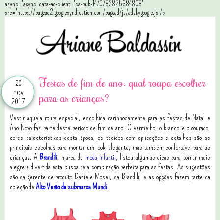
async='async' data-ad-client='ca-pub-1470782825684808'
src='https://pagead2.googlesyndication.com/pagead/js/adsbygoogle.js'/>
Festas de fim de ano: qual roupa escolher
20
nov
para as crianças?
2017
Vestir aquela roupa especial, escolhida carinhosamente para as festas de Natal e
Ano Novo faz parte deste período de fim de ano. O vermelho, o branco e o dourado,
cores características desta época, os tecidos com aplicações e detalhes são as
principais escolhas para montar um look elegante, mas também confortável para as
crianças. A
Brandili
, marca de
moda infantil
, listou algumas dicas para tornar mais
alegre e divertida esta busca pela combinação perfeita para as festas. As sugestões
são da gerente de produto Daniele Moser, da Brandili, e as opções fazem parte da
coleção de
Alto Verão da submarca Mundi
.