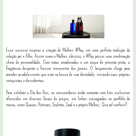
Esse sucesso inspirou a criação do Malbec #Play, em uma perfeita tradução da
relação pai e filho. Assim como o Malbec clássico, o #Play possui uma combinação
cheia de personalidade. Com notas amadeiradas e um toque de pimenta preta, a
fragrância desperta o frescor irreverente dos jovens. O lançamento chega para
atender ao adolescente que está na busca de sua identidade, iniciando suas próprias
conquistas e descobertas.
Para celebrar o Dia dos Pais, os consumidores ainda contarão com kits exclusivos
oferecidos em diversas faixas de preços, em linhas consagradas no portfólio da
marca, como Quasar, Portinari, Styletto, Zaad e o próprio Malbec. Que tal conferir?