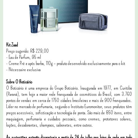
Kit Zaad
Preço sugerido: R$ 229,00
- Eau de Parfum, 95 ml
- Creme Pré e após barba, 110g – produto desenvolvido exclusivamente para o kit
- Nécessaire exclusiva
Sobre O Boticário
O Boticário é uma empresa do Grupo Boticário. Inaugurada em 1977, em Curitiba
(Paraná), tem hoje a maior rede franqueada de cosméticos do Brasil, com 3.760
pontos de vendas em cerca de 1750 cidades brasileiras e mais de 900 franqueados.
Líder no mercado de perfumaria, segundo o Instituto Euromonitor, seus produtos têm
preços acessíveis, sofisticação e tecnologia de ponta. São mais de 850 itens, entre
maquiagem, perfumaria e cuidados pessoais, como cremes, protetores solares,
loções, desodorantes, shampoos, sabonetes, entre outros.
As sugestões estarão disponíveis a partir de 24 de julho nas lojas da rede em todo