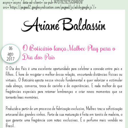
async='async' data-ad-client='ca-pub-1470782825684808'
src='https://pagead2.googlesyndication.com/pagead/js/adsbygoogle.js'/>
O Boticário lança Malbec Play para o
06
ago
Dia dos Pais
2017
O Dia dos Pais é uma excelente oportunidade para celebrar a conexão entre pais e
filhos. É hora de resgatar o melhor dessa relação, encurtando distâncias físicas ou
virtuais. O Boticário aposta nesse vínculo fundamental e quer valorizar e estimular
cada abraço, conversa, troca de carinho e de experiências. E nada melhor do que
fragrâncias especiais para retomar lembranças e criar novos momentos que se
tornarão boas memórias.
Produzido a partir de um processo de fabricação exclusivo, Malbec traz a sofisticação
artesanal dos grandes vinhos. Parte da sua maturação é feita em tonéis de madeira, o
que garante uma fragrância com notas exclusivas. É o perfume mais vendido no
Brasil.