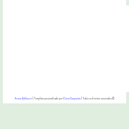
Ariane Baldassin
| Template personalizado por
Elaine Gaspareto
| Todos os direitos reservados ©