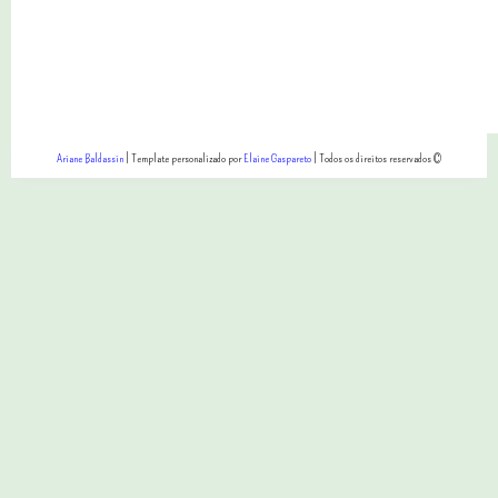
Ariane Baldassin
| Template personalizado por
Elaine Gaspareto
| Todos os direitos reservados ©