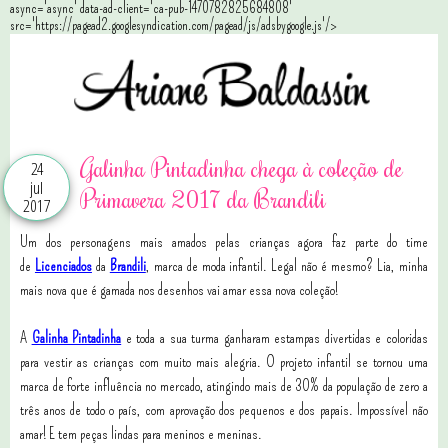
async='async' data-ad-client='ca-pub-1470782825684808'
src='https://pagead2.googlesyndication.com/pagead/js/adsbygoogle.js'/>
Galinha Pintadinha chega à coleção de
24
jul
Primavera 2017 da Brandili
2017
Um dos personagens mais amados pelas crianças agora faz parte do time
de
Licenciados
da
Brandili
, marca de moda infantil. Legal não é mesmo? Lia, minha
mais nova que é gamada nos desenhos vai amar essa nova coleção!
A
Galinha Pintadinha
e toda a sua turma ganharam estampas divertidas e coloridas
para vestir as crianças com muito mais alegria. O projeto infantil se tornou uma
marca de forte influência no mercado, atingindo mais de 30% da população de zero a
três anos de todo o país, com aprovação dos pequenos e dos papais. Impossível não
amar! E tem peças lindas para meninos e meninas.