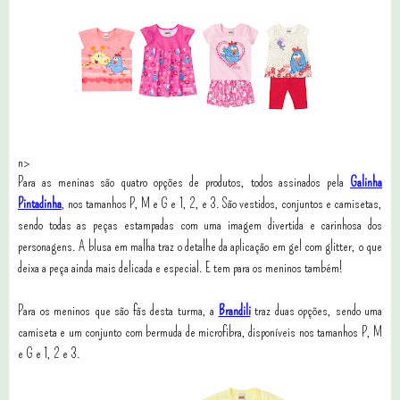
n>
Para as meninas são quatro opções de produtos, todos assinados pela
Galinha
Pintadinha
, nos tamanhos P, M e G e 1, 2, e 3. São vestidos, conjuntos e camisetas,
sendo todas as peças estampadas com uma imagem divertida e carinhosa dos
personagens. A blusa em malha traz o detalhe da aplicação em gel com glitter, o que
deixa a peça ainda mais delicada e especial. E tem para os meninos também!
Para os meninos que são fãs desta turma, a
Brandili
traz duas opções, sendo uma
camiseta e um conjunto com bermuda de microfibra, disponíveis nos tamanhos P, M
e G e 1, 2 e 3.