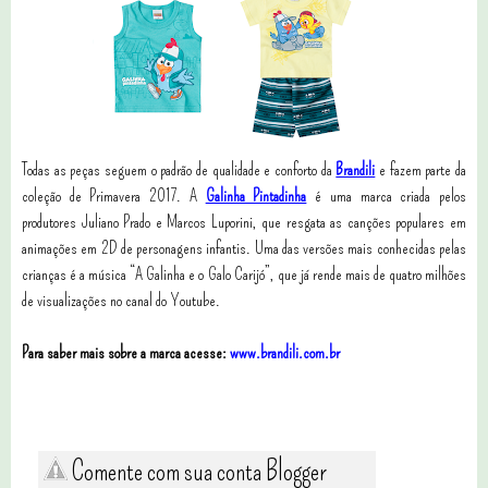
Todas as peças seguem o padrão de qualidade e conforto da
Brandili
e fazem parte da
coleção de Primavera 2017. A
Galinha Pintadinha
é uma marca criada pelos
produtores Juliano Prado e Marcos Luporini, que resgata as canções populares em
animações em 2D de personagens infantis. Uma das versões mais conhecidas pelas
crianças é a música “A Galinha e o Galo Carijó”, que já rende mais de quatro milhões
de visualizações no canal do Youtube.
Para saber mais sobre a marca acesse:
www.brandili.com.br
Comente com sua conta Blogger