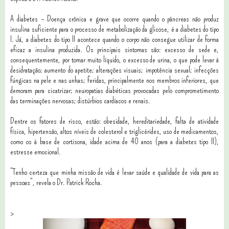
A diabetes – Doença crônica e grave que ocorre quando o pâncreas não produz
insulina suficiente para o processo de metabolização da glicose, é a diabetes do tipo
I. Já, a diabetes do tipo II acontece quando o corpo não consegue utilizar de forma
eficaz a insulina produzida. Os principais sintomas são: excesso de sede e,
consequentemente, por tomar muito líquido, o excesso de urina, o que pode levar à
desidratação; aumento do apetite; alterações visuais; impotência sexual; infecções
fúngicas na pele e nas unhas; feridas, principalmente nos membros inferiores, que
demoram para cicatrizar; neuropatias diabéticas provocadas pelo comprometimento
das terminações nervosas; distúrbios cardíacos e renais.
Dentre os fatores de risco, estão: obesidade, hereditariedade, falta de atividade
física, hipertensão, altos níveis de colesterol e triglicérides, uso de medicamentos,
como os à base de cortisona, idade acima de 40 anos (para a diabetes tipo II),
estresse emocional.
“Tenho certeza que minha missão de vida é levar saúde e qualidade de vida para as
pessoas”, revela o Dr. Patrick Rocha.
>