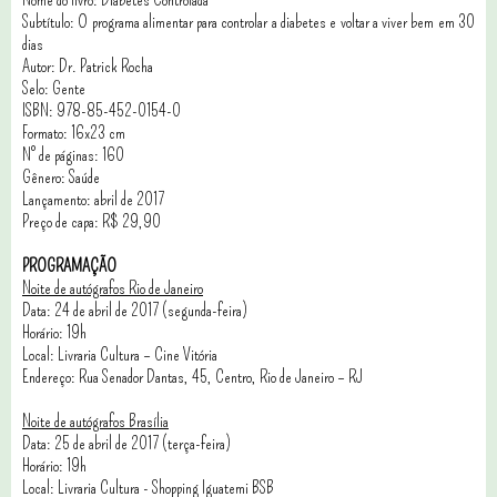
Subtítulo: O programa alimentar para controlar a diabetes e voltar a viver bem em 30
dias
Autor: Dr. Patrick Rocha
Selo: Gente
ISBN: 978-85-452-0154-0
Formato: 16x23 cm
N° de páginas: 160
Gênero: Saúde
Lançamento: abril de 2017
Preço de capa: R$ 29,90
PROGRAMAÇÃO
Noite de autógrafos Rio de Janeiro
Data: 24 de abril de 2017 (segunda-feira)
Horário: 19h
Local: Livraria Cultura – Cine Vitória
Endereço: Rua Senador Dantas, 45, Centro, Rio de Janeiro – RJ
Noite de autógrafos Brasília
Data: 25 de abril de 2017 (terça-feira)
Horário: 19h
Local: Livraria Cultura - Shopping Iguatemi BSB