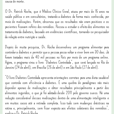
causa de morte.
O Dr. Patrick Rocha, que é Médico Clínico Geral, atuou por mais de 15 anos na
saúde pública e em consultórios, tratando a diabetes da forma mais conhecida, por
meio de medicações. Porém, observou que os resultados não eram positivos e os
pacientes ficavam reféns dos remédios. Passou a estudar o efeito dos alimentos no
tratamento da diabetes, baseado em evidências científicas, tornando-se pesquisador
da relação entre nutrição e saúde.
Depois de muita pesquisa, Dr. Rocha desenvolveu um programa alimentar para
controlar a diabetes e permitir que a pessoa possa voltar a viver bem em 30 dias. Já
foram tratadas mais de 40 mil pessoas no País por meio de um programa online.
Agora, o programa virou o livro “Diabetes Controlada”, que será lançado no Rio de
Janeiro (24 de abril), em Brasília (25 de abril) e em São Paulo (27 de abril).
“O livro Diabetes Controlada apresenta orientações corretas para uma dieta saudável
que controla com eficiência a diabetes. É uma quebra de paradigmas não mais
depender apenas de medicações e obter resultados principalmente a partir dos
alimentos ingeridos, o que já foi adotado desde 2011 pelo governo sueco. Há uma
redução considerável dessas medicações dentro de uma alimentação inteligente e
em muitos casos até a retirada completa. Isso tudo sem mudanças drásticas na
rotina e, principalmente, sem ficar exposto aos efeitos colaterais dos remédios”,
explica o Dr. Patrick Rocha.