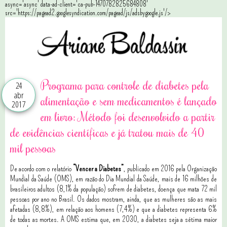
async='async' data-ad-client='ca-pub-1470782825684808'
src='https://pagead2.googlesyndication.com/pagead/js/adsbygoogle.js'/>
Programa para controle de diabetes pela
24
abr
alimentação e sem medicamentos é lançado
2017
em livro: Método foi desenvolvido a partir
de evidências científicas e já tratou mais de 40
mil pessoas
De acordo com o relatório
“Vencer a Diabetes”
, publicado em 2016 pela Organização
Mundial da Saúde (OMS), em razão do Dia Mundial da Saúde, mais de 16 milhões de
brasileiros adultos (8,1% da população) sofrem de diabetes, doença que mata 72 mil
pessoas por ano no Brasil.
Os dados mostram, ainda, que as mulheres são as mais
afetadas (8,8%), em relação aos homens (7,4%) e que a diabetes representa 6%
de todas as mortes. A OMS estima que, em 2030, a diabetes seja a sétima maior