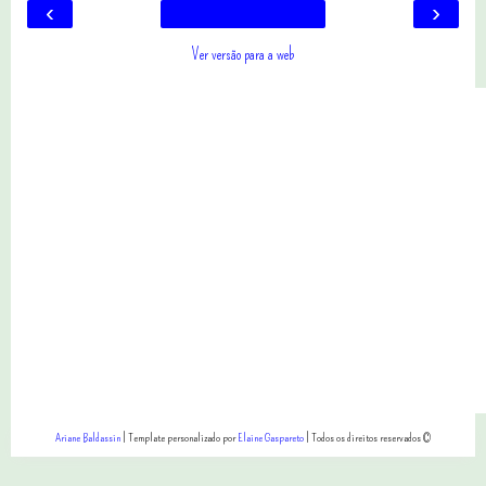
‹
›
Ver versão para a web
Ariane Baldassin
| Template personalizado por
Elaine Gaspareto
| Todos os direitos reservados ©