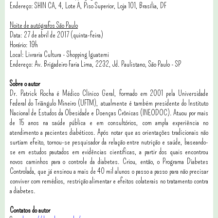
Endereço: SHIN CA, 4, Lote A, Piso Superior, Loja 101, Brasília, DF
Noite de autógrafos São Paulo
Data: 27 de abril de 2017 (quinta-feira)
Horário: 19h
Local: Livraria Cultura - Shopping Iguatemi
Endereço: Av. Brigadeiro Faria Lima, 2232, Jd. Paulistano, São Paulo - SP
Sobre o autor
Dr. Patrick Rocha é Médico Clínico Geral, formado em 2001 pela Universidade
Federal do Triângulo Mineiro (UFTM), atualmente é também presidente do Instituto
Nacional de Estudos da Obesidade e Doenças Crônicas (INEODOC). Atuou por mais
de 15 anos na saúde pública e em consultórios, com ampla experiência no
atendimento a pacientes diabéticos. Após notar que as orientações tradicionais não
surtiam efeito, tornou-se pesquisador da relação entre nutrição e saúde, baseando-
se em estudos pautados em evidências científicas, a partir dos quais encontrou
novos caminhos para o controle da diabetes. Criou, então, o Programa Diabetes
Controlada, que já ensinou a mais de 40 mil alunos o passo a passo para não precisar
conviver com remédios, restrição alimentar e efeitos colaterais no tratamento contra
a diabetes.
Contatos do autor