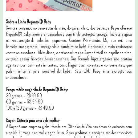
Sobre a Linha Bepantol® Baby
Sempre pensando no bem-estar da mãe, do pai e, claro, dos bebês, a Bayer oferece
Bepantol® Baby, creme antiassaduras com tripla proteção: protege, hidrata e ajuda
na recuperação da pele dos pequenos. Contém Pró-vitamina b5, que cria uma
barreira transparente, protegendo o bumbum do bebê e deixando-o mais resistente
contra as assaduras. Além disso, o antiassaduras da Bayer é fácil de espalhar e tirar,
evitando assim fricções desnecessárias. Sua formula hipoalergênica não contém
agentes potencialmente irritantes, como fragrâncias, corantes e conservantes, que
podem irritar a pele sensível do bebê. Bepantol® Baby é a evolução dos
antiassaduras.
Preço médio sugerido de Bepantol® Baby:
30 gramas – R$ 19,90
60 gramas – R$ 34,90
100 e 120 gramas – R$ 49,90
Bayer: Ciência para uma vida melhor
A Bayer é uma empresa global focada em Ciências da Vida nas áreas de cuidados com
a saúde humana e animal e agricultura. Seus produtos e serviços são desenvolvidos