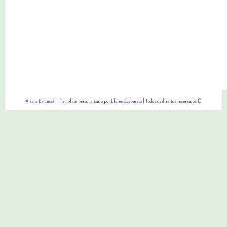
Ariane Baldassin
| Template personalizado por
Elaine Gaspareto
| Todos os direitos reservados ©