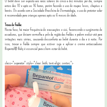
O bebê deve ser exposto aos raios solares de cinco a dez minutos por dia, sempre
antes das 10 e após as 16 horas, porém fazendo o uso de roupas leves, chapéus e
bonés. De acordo com a Sociedade Brasileira de Dermatologia, o uso do protetor solar
é recomendado para crianças apenas após os 6 meses de idade.
Troca de fralda:
Nesta fase, há maior frequência de evacuações e xixi, favorecendo o surgimento de
assaduras, que deixam vermelha a pele da região das fraldas e podem evoluir até para
irritações mais sérias, causando desconforto ao bebê durante o dia e à noite. Por
isso, trocar a fralda sempre que estiver suja e aplicar o creme antiassaduras
Bepantol® Baby é essencial para o bem-estar do bebê.
class="separator" style="clear: both; text-align: center;">