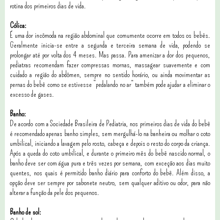
rotina dos primeiros dias de vida.
Cólica:
É uma dor incômoda na região abdominal que comumente ocorre em todos os bebês.
Geralmente inicia-se entre a segunda e terceira semana de vida, podendo se
prolongar até por volta dos 4 meses. Mas passa. Para amenizar a dor dos pequenos,
pediatras recomendam fazer compressas mornas, massagear suavemente e com
cuidado a região do abdômen, sempre no sentido horário, ou ainda movimentar as
pernas do bebê como se estivesse “pedalando no ar” também pode ajudar a eliminar o
excesso de gases.
Banho:
De acordo com a Sociedade Brasileira de Pediatria, nos primeiros dias de vida do bebê
é recomendado apenas banho simples, sem mergulhá-lo na banheira ou molhar o coto
umbilical, iniciando a lavagem pelo rosto, cabeça e depois o resto do corpo da criança.
Após a queda do coto umbilical, e durante o primeiro mês do bebê nascido normal, o
banho deve ser com água pura e três vezes por semana, com exceção aos dias muito
quentes, nos quais é permitido banho diário para conforto do bebê. Além disso, a
opção deve ser sempre por sabonete neutro, sem qualquer aditivo ou odor, para não
alterar a função da pele dos pequenos.
Banho de sol: