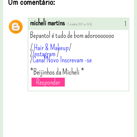
Um comentário:
micheli martins
17 de abril de 2017 às 14:53
Bepantol é tudo de bom adorooooooo
/
Hair & Makeup
/
/
Instagram
/
/
Canal Novo Inscrevam -se
*Beijinhos da Micheli *
Responder