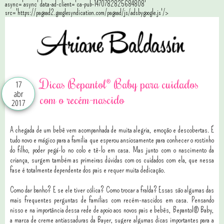
async='async' data-ad-client='ca-pub-1470782825684808'
src='https://pagead2.googlesyndication.com/pagead/js/adsbygoogle.js'/>
Dicas Bepantol® Baby para cuidados
17
abr
com o recém-nascido
2017
A chegada de um bebê vem acompanhada de muita alegria, emoção e descobertas. É
tudo novo e mágico para a família que esperou ansiosamente para conhecer o rostinho
do filho, poder pegá-lo no colo e tê-lo em casa. Mas junto com o nascimento da
criança, surgem também as primeiras dúvidas com os cuidados com ela, que nessa
fase é totalmente dependente dos pais e requer muita dedicação.
Como dar banho? E se ele tiver cólica? Como trocar a fralda? Essas são algumas das
mais frequentes perguntas de famílias com recém-nascidos em casa. Pensando
nisso e na importância dessa rede de apoio aos novos pais e bebês, Bepantol® Baby,
a marca de creme antiassaduras da Bayer, sugere algumas dicas importantes para a