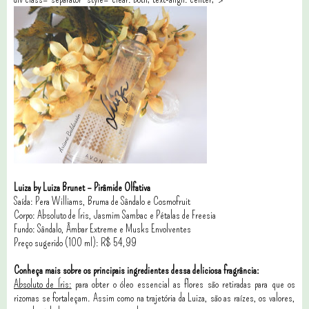
Luiza by Luiza Brunet – Pirâmide Olfativa
Saída: Pera Williams, Bruma de Sândalo e Cosmofruit
Corpo: Absoluto de Íris, Jasmim Sambac e Pétalas de Freesia
Fundo: Sândalo, Âmbar Extreme e Musks Envolventes
Preço sugerido (100 ml): R$ 54,99
Conheça mais sobre os principais ingredientes dessa deliciosa fragrância:
Absoluto de Íris:
para obter o óleo essencial as flores são retiradas para que os
rizomas se fortaleçam. Assim como na trajetória da Luiza, são as raízes, os valores,