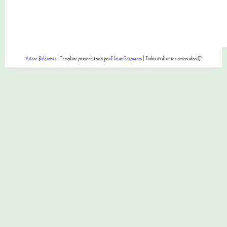
Ariane Baldassin
| Template personalizado por
Elaine Gaspareto
| Todos os direitos reservados ©