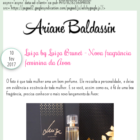
async='async' data-ad-client='ca-pub-1470782825684808'
src='https://pagead2.googlesyndication.com/pagead/js/adsbygoogle.js'/>
Luiza by Luiza Brunet - Nova fragrância
10
fev
feminina da Avon
2017
O fato é que toda mulher ama um bom perfume. Ele ressalta a personalidade, e deixa
em evidência a essência de toda mulher. E se você, assim como eu, é fã de uma boa
fragrância, precisa conhecer o mais novo lançamento da Avon: