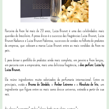
Parceira da Avon há mais de 20 anos, Luiza Brunet é uma das celebridades mais
queridas do brasileiro. A prova disso é o sucesso das fragrâncias Luiza Brunet, Luiza
Brunet Radiance e Luiza Brunet Poderosa, sucessos de vendas no folheto de produtos
da empresa, que colocam a marca Luiza Brunet entre as mais vendidas da Avon no
país.
E para deixar o portfólio de produtos ainda mais completo, em janeiro a Avon lançou,
em parceria com a empresária, mais uma deliciosa fragrância, o
deo parfum: Luiza by
Luiza Brunet.
Ela reúne ingredientes muito valorizados da perfumaria internacional. Entre os
principais, estão a
Bruma de Sândalo
, o
Âmbar Extreme
e o
Absoluto de Íris
, um
ingrediente que figura entre os mais caros desse universo, extraído a partir de sua
raiz.
div class="separator" style="clear: both; text-align: center;">