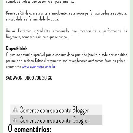
somados à beleza que trazem o empoderamento.
Bruma de Sândalo:
inebriante e envolvente, esta névoa perfumada traduz a essência,
a vivacidade e a feminilidade de Luiza.
Âmbar Extreme:
ingrediente amadeirado que potencializa a performance da
fragrância, tornando-a única e quase divina.
Disponibilidade
O produto estará disponível para o consumidor a partir de janeiro e pode ser adquirido
por meio de pedidos feitos diretamente aos revendedores autônomos Avon ou pelo e-
commerce
www.avonstore.com.br
.
SAC AVON: 0800 708 28 66
Comente com sua conta Blogger
Comente com sua conta Google+
0 comentários: