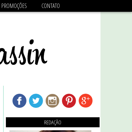
adsbygoogle.js'/>
PROMOÇÕES
CONTATO
REDAÇÃO