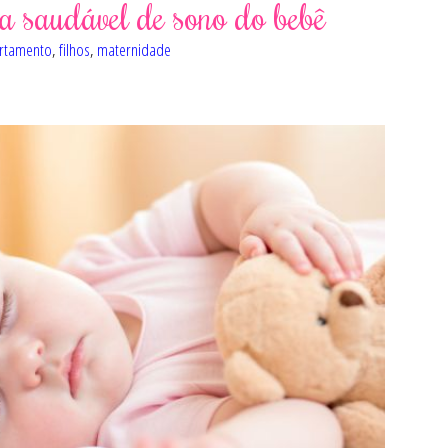
a saudável de sono do bebê
rtamento
,
filhos
,
maternidade