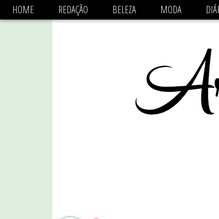
async='async' data-ad-client='ca-pub-1470782825684808'
HOME
REDAÇÃO
BELEZA
MODA
DIÁ