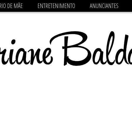
 src='https://pagead2.googlesyndication.com/pagead/js/
RIO DE MÃE
ENTRETENIMENTO
ANUNCIANTES