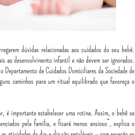
regarem dúvidas relacionadas aos cuidados do seu bebê.
is ao desenvolvimento infantil e não devem ser ignorados.
do Departamento de Cuidados Domiciliares da Sociedade de
lguns caminhos para um ritual equilibrado que favoreça o
r, é importante estabelecer uma rotina. Assim, o bebê se
enciados pela família, e ficará menos ansioso”, explica o
s as atividades do dia-a-dia são reguláveis – com exceção ao