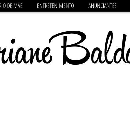
 src='https://pagead2.googlesyndication.com/pagead/js/
RIO DE MÃE
ENTRETENIMENTO
ANUNCIANTES