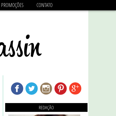
adsbygoogle.js'/>
PROMOÇÕES
CONTATO
REDAÇÃO