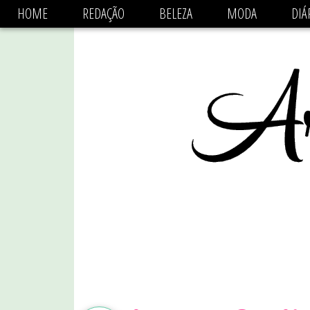
async='async' data-ad-client='ca-pub-1470782825684808'
HOME
REDAÇÃO
BELEZA
MODA
DIÁ