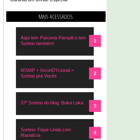
MAIS ACESSADOS
Aqui tem Parceria Pampili e tem
Sorteio também!
MSMP + InconDYcional =
Sorteio pra Vocês
37º Sorteio do blog: Boka Loka
Sorteio: Fique Linda com
Marialícia