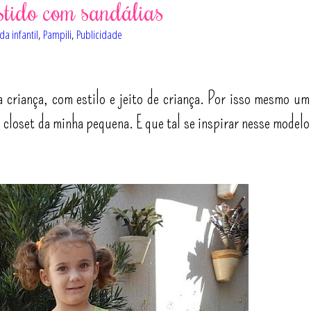
stido com sandálias
a infantil
,
Pampili
,
Publicidade
 criança, com estilo e jeito de criança. Por isso mesmo um
o closet da minha pequena. E que tal se inspirar nesse modelo