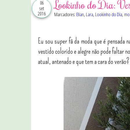
Lookinho do Dia: Ve
06
set
2016
Marcadores:
Elian
,
Lara
,
Lookinho do Dia
,
mod
Eu sou super fã da moda que é pensada na
vestido colorido e alegre não pode faltar n
atual, antenado e que tem a cara do verão?