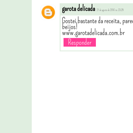
garota delicada
21 de agosto de 2016 às 23:29
Gostei bastante da receita, par
beijos!
www.garotadelicada.com.br
Responder