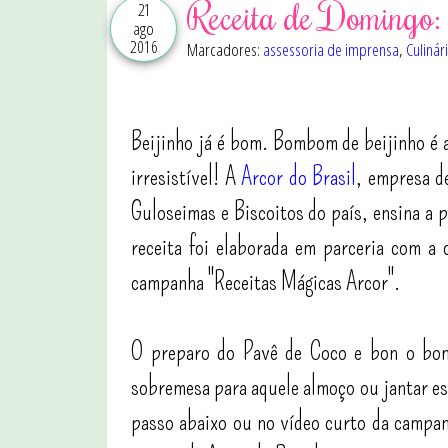
Receita de Domingo: 
21
ago
2016
Marcadores:
assessoria de imprensa
,
Culinár
Beijinho já é bom. Bombom de beijinho é 
irresistível! A
Arcor do Brasil
, empresa d
Guloseimas e Biscoitos do país, ensina a 
receita foi elaborada em parceria com a
campanha "Receitas Mágicas Arcor".
O preparo do Pavê de Coco e bon o bon 
sobremesa para aquele almoço ou jantar esp
passo abaixo ou no vídeo curto da campanh