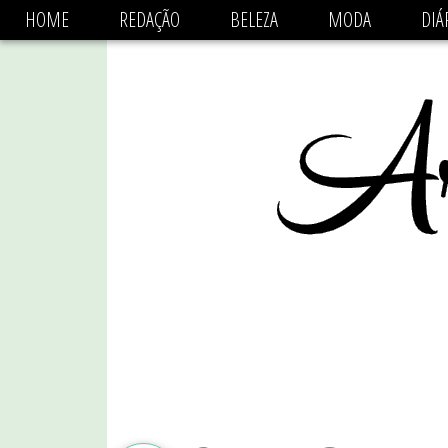
async='async' data-ad-client='ca-pub-1470782825684808'
HOME
REDAÇÃO
BELEZA
MODA
DIÁ