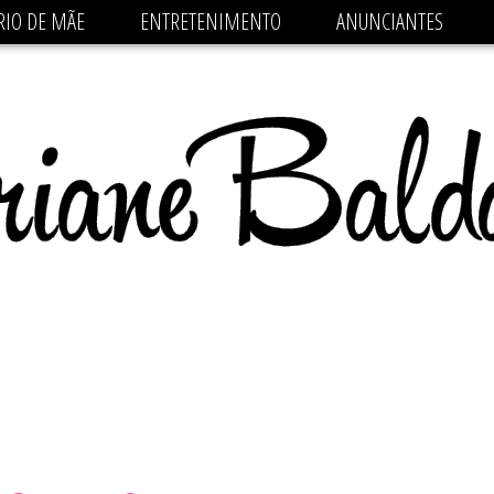
 src='https://pagead2.googlesyndication.com/pagead/js/
RIO DE MÃE
ENTRETENIMENTO
ANUNCIANTES