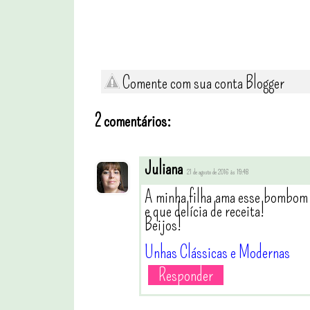
Comente com sua conta Blogger
2 comentários:
Juliana
21 de agosto de 2016 às 19:48
A minha filha ama esse bombom 
e que delícia de receita!
Beijos!
Unhas Clássicas e Modernas
Responder