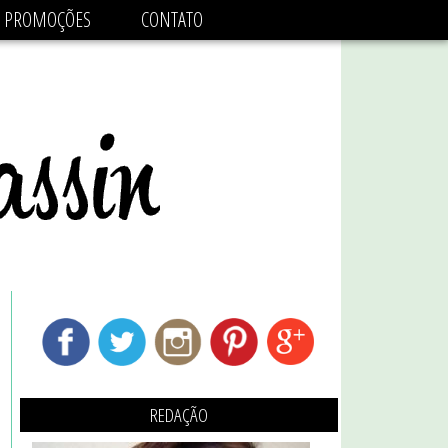
adsbygoogle.js'/>
PROMOÇÕES
CONTATO
REDAÇÃO