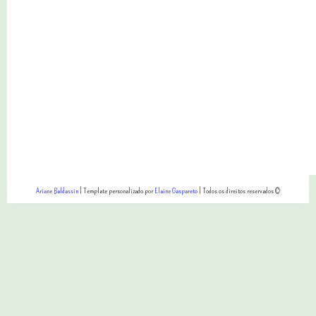
Ariane Baldassin
| Template personalizado por
Elaine Gaspareto
| Todos os direitos reservados ©