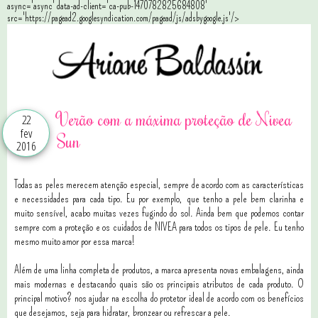
async='async' data-ad-client='ca-pub-1470782825684808'
src='https://pagead2.googlesyndication.com/pagead/js/adsbygoogle.js'/>
Verão com a máxima proteção de Nivea
22
fev
Sun
2016
Todas as peles merecem atenção especial, sempre de acordo com as características
e necessidades para cada tipo. Eu por exemplo, que tenho a pele bem clarinha e
muito sensível, acabo muitas vezes fugindo do sol. Ainda bem que podemos contar
sempre com a proteção e os cuidados de NIVEA para todos os tipos de pele. Eu tenho
mesmo muito amor por essa marca!
Além de uma linha completa de produtos, a marca apresenta novas embalagens, ainda
mais modernas e destacando quais são os principais atributos de cada produto. O
principal motivo? nos ajudar na escolha do protetor ideal de acordo com os benefícios
que desejamos, seja para hidratar, bronzear ou refrescar a pele.