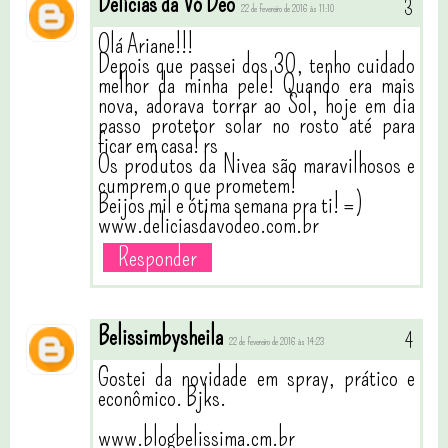
Delícias da Vó Deo
22 de fevereiro de 2016 às 11:10
Olá Ariane!!!
Depois que passei dos 30, tenho cuidado
melhor da minha pele! Quando era mais
nova, adorava torrar ao Sol, hoje em dia
passo protetor solar no rosto até para
ficar em casa! rs
Os produtos da Nivea são maravilhosos e
cumprem o que prometem!
Beijos mil e ótima semana pra ti! =)
www.deliciasdavodeo.com.br
Responder
Belissimbysheila
22 de fevereiro de 2016 às 14:23
Gostei da novidade em spray, prático e
econômico. Bjks.
www.blogbelissima.cm.br