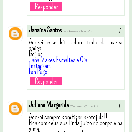
Responder
Janaína Santos
22 de fevereiro de 2016 às 14:35
Adorei esse kit, adoro tudo da marca
amiga.
Beijos
Jana Makes Esmaltes e Cia
Instagram
Fan Page
Responder
Juliana Margarida
22 de fevereiro de 2016 às 16:13
Adorei sempre bom ficar protejida!!
Fica com deus sua linda juizo no corpo e na
alma,