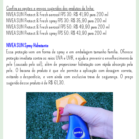
Confira as opções e preços sugeridos dos produtos da linha:
NIVEA SUN Protect & Fresh aerosol FPS 30: R$ 41,90 para 200 ml
NIVEA SUN Protect & Fresh spray FPS 30: R$ 35,90 para 200 ml
NIVEA SUN Protect & Fresh aerosol FPS 50: R$ 49,90 para 200 ml
NIVEA SUN Protect & Fresh spray FPS 50: R$ 43,90 para 200 ml
NIVEA SUN Spray Hidratante
Essa proteção vem em forma de spray e em embalagem tamanho família. Oferece
proteção imediata contra os raios UVA e UVB, e ajuda a prevenir o envelhecimenro da
pele (causado pelo sol), além de proporcionar hidratação com rápida absorção pela
pele. O bacana do produto é que ele permite a aplicação com dosagem correta,
evitando o desperdício, e vem ainda com exclusiva trava de segurança. O preço
sugerido desse produto é de R$ 61,30.