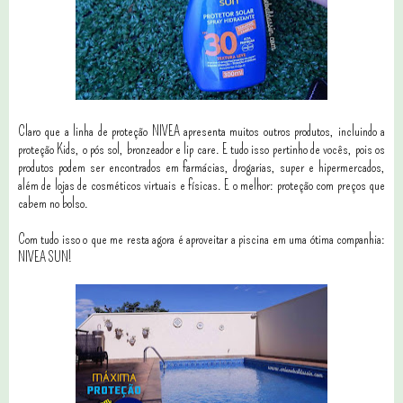
Claro que a linha de proteção NIVEA apresenta muitos outros produtos, incluindo a
proteção Kids, o pós sol, bronzeador e lip care. E tudo isso pertinho de vocês, pois os
produtos podem ser encontrados em farmácias, drogarias, super e hipermercados,
além de lojas de cosméticos virtuais e físicas. E o melhor: proteção com preços que
cabem no bolso.
Com tudo isso o que me resta agora é aproveitar a piscina em uma ótima companhia:
NIVEA SUN!