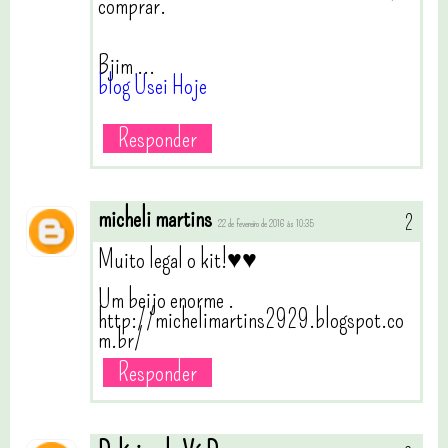
comprar.
Bjim ...
blog Usei Hoje
Responder
micheli martins
22 de fevereiro de 2016 às 10:35
Muito legal o kit!♥♥
Um beijo enorme .
http://michelimartins2929.blogspot.co
m.br/
Responder