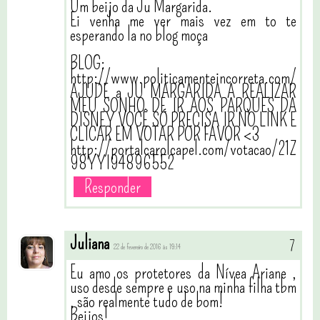
Um beijo da Ju Margarida.
Ei venha me ver mais vez em to te
esperando la no blog moça
BLOG:
http://www.politicamenteincorreta.com/
AJUDE a JU MARGARIDA A REALIZAR
MEU SONHO DE IR AOS PARQUES DA
DISNEY VOCÊ SÓ PRECISA IR NO LINK E
CLICAR EM VOTAR POR FAVOR <3
http://portalcarolcapel.com/votacao/21Z
98YYI94896552
Responder
Juliana
22 de fevereiro de 2016 às 19:14
Eu amo os protetores da Nívea Ariane ,
uso desde sempre e uso na minha filha tbm
, são realmente tudo de bom!
Beijos!