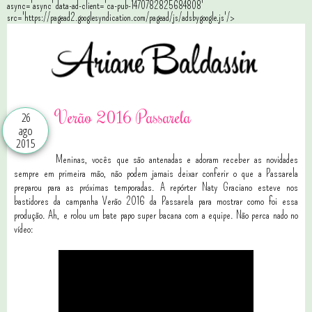
async='async' data-ad-client='ca-pub-1470782825684808'
src='https://pagead2.googlesyndication.com/pagead/js/adsbygoogle.js'/>
Verão 2016 Passarela
26
ago
2015
Meninas, vocês que são antenadas e adoram receber as novidades
sempre em primeira mão, não podem jamais deixar conferir o que a Passarela
preparou para as próximas temporadas. A repórter Naty Graciano esteve nos
bastidores da campanha Verão 2016 da Passarela para mostrar como foi essa
produção. Ah, e rolou um bate papo super bacana com a equipe. Não perca nado no
vídeo: