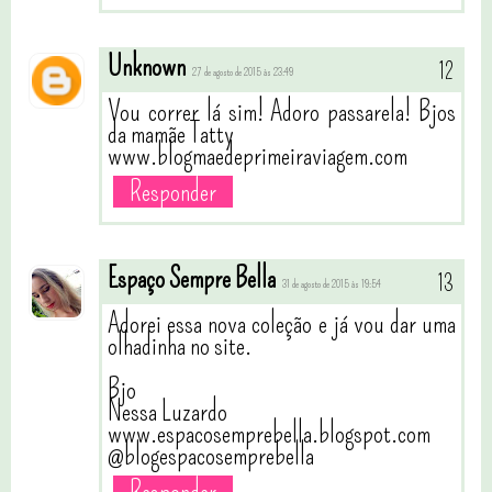
Unknown
27 de agosto de 2015 às 23:49
Vou correr lá sim! Adoro passarela! Bjos
da mamãe Tatty
www.blogmaedeprimeiraviagem.com
Responder
Espaço Sempre Bella
31 de agosto de 2015 às 19:54
Adorei essa nova coleção e já vou dar uma
olhadinha no site.
Bjo
Nessa Luzardo
www.espacosemprebella.blogspot.com
@blogespacosemprebella