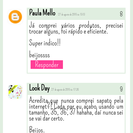
Paula Mello
27 de agosto de 2015 às 13:13
Já comprei vários produtos, precisei
trocar alguns, foi rápido e eficiente.
Super indico!!
beijossss
Responder
Look Day
27 de agosto de 2015 às 17:26
Acredita que nunca comprei sapato pela
internet?! Cada par eu acabo usando um
tamanho, 35, 36, 37 hahaha, daí nunca sei
se vai dar certo.
Beijos.