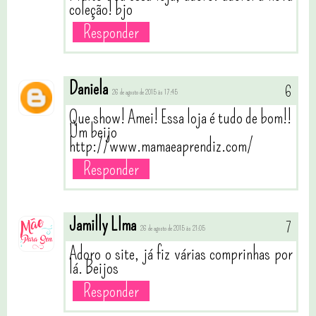
coleção! bjo
Responder
Daniela
26 de agosto de 2015 às 17:45
Que show! Amei! Essa loja é tudo de bom!!
Um beijo
http://www.mamaeaprendiz.com/
Responder
Jamilly LIma
26 de agosto de 2015 às 21:05
Adoro o site, já fiz várias comprinhas por
lá. Beijos
Responder