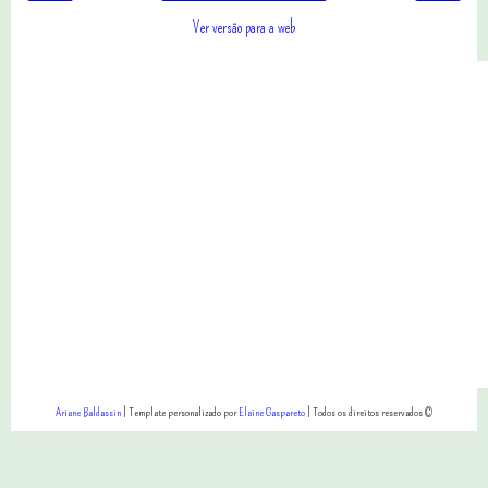
Ver versão para a web
Ariane Baldassin
| Template personalizado por
Elaine Gaspareto
| Todos os direitos reservados ©