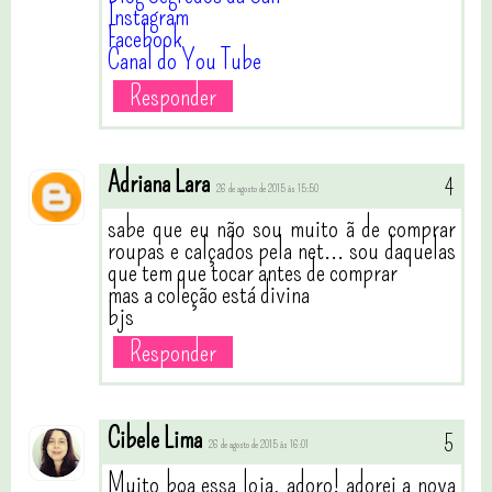
Instagram
Facebook
Canal do You Tube
Responder
Adriana Lara
26 de agosto de 2015 às 15:50
sabe que eu não sou muito ã de comprar
roupas e calçados pela net... sou daquelas
que tem que tocar antes de comprar
mas a coleção está divina
bjs
Responder
Cibele Lima
26 de agosto de 2015 às 16:01
Muito boa essa loja, adoro! adorei a nova