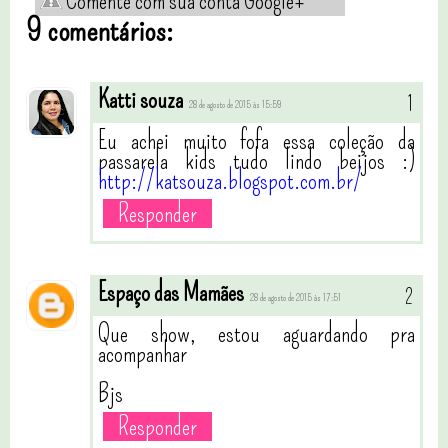
Comente com sua conta Google+
9 comentários:
Katti souza
28 de agosto de 2015 às 15:59
Eu achei muito fofa essa coleção da
passarela kids tudo lindo beijos :)
http://katsouza.blogspot.com.br/
Responder
Espaço das Mamães
28 de agosto de 2015 às 17:51
Que show, estou aguardando pra
acompanhar
Bjs
Responder