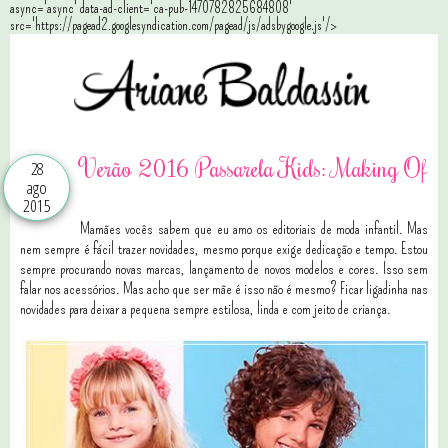
async='async' data-ad-client='ca-pub-1470782825684808'
src='https://pagead2.googlesyndication.com/pagead/js/adsbygoogle.js'/>
Verão 2016 Passarela Kids: Making Of
28
ago
2015
Mamães vocês sabem que eu amo os editoriais de moda infantil. Mas
nem sempre é fácil trazer novidades, mesmo porque exige dedicação e tempo. Estou
sempre procurando novas marcas, lançamento de novos modelos e cores. Isso sem
falar nos acessórios. Mas acho que ser mãe é isso não é mesmo? Ficar ligadinha nas
novidades para deixar a pequena sempre estilosa, linda e com jeito de criança.