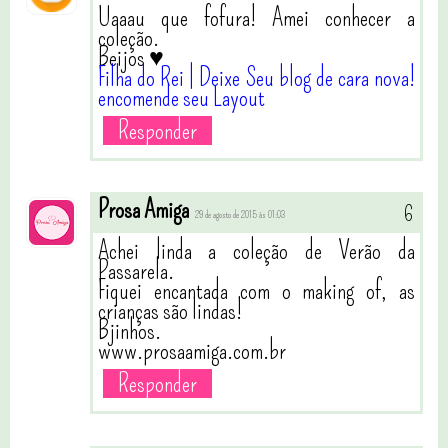
Uaaau que fofura! Amei conhecer a
coleção.
Beijos ♥
Filha do Rei
| Deixe Seu blog de cara nova!
encomende seu Layout
Responder
Prosa Amiga
29 de agosto de 2015 às 01:03
Achei linda a coleção de Verão da
Passarela.
Fiquei encantada com o making of, as
crianças são lindas!
Bjinhos.
www.prosaamiga.com.br
Responder