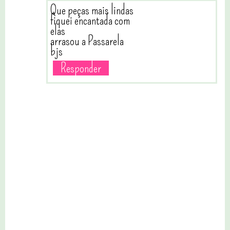
Que peças mais lindas
fiquei encantada com
elas
arrasou a Passarela
bjs
Responder