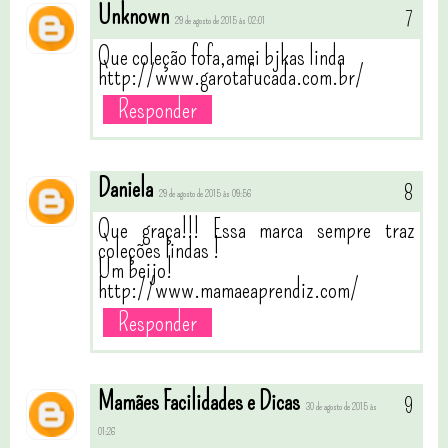
Unknown
29 de agosto de 2015 às 02:01
Que coleção fofa,amei bjkas linda
http://www.garotafucada.com.br/
Responder
Daniela
29 de agosto de 2015 às 09:56
Que graça!!! Essa marca sempre traz
coleções lindas !
Um beijo!
http://www.mamaeaprendiz.com/
Responder
Mamães Facilidades e Dicas
30 de agosto de 2015 às
01:26