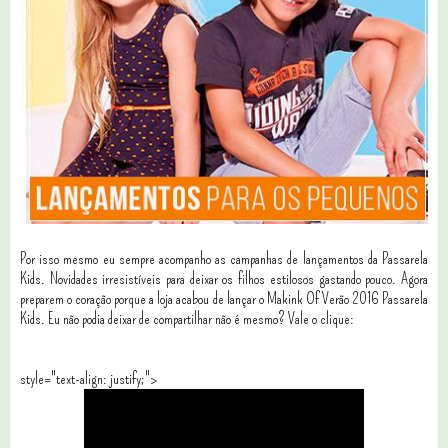
Por isso mesmo eu sempre acompanho as campanhas de lançamentos da Passarela
Kids. Novidades irresistíveis para deixar os filhos estilosos gastando pouco. Agora
preparem o coração porque a loja acabou de lançar o Makink Of Verão 2016 Passarela
Kids. Eu não podia deixar de compartilhar não é mesmo? Vale o clique:
style="text-align: justify;">