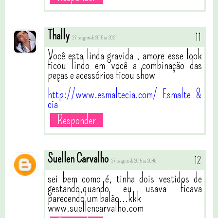
Thally
27 de agosto de 2015 às 20:21
Você esta linda gravida , amore esse look
ficou lindo em você a combinação das
peças e acessórios ficou show
http://www.esmaltecia.com/ Esmalte &
cia
Responder
Suellen Carvalho
27 de agosto de 2015 às 20:46
sei bem como é, tinha dois vestidos de
gestando,quando eu usava ficava
parecendo um balão...kkk
www.suellencarvalho.com