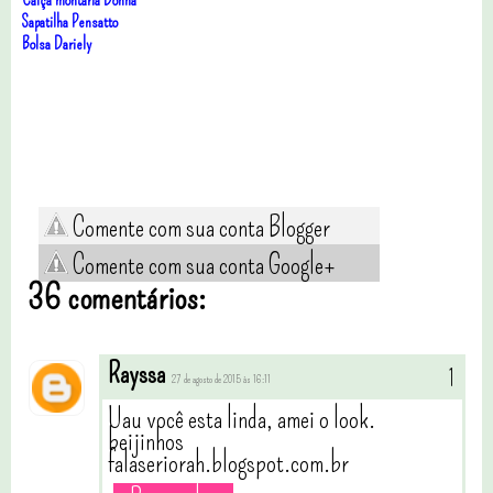
Sapatilha Pensatto
Bolsa Dariely
Comente com sua conta Blogger
Comente com sua conta Google+
36 comentários:
Rayssa
27 de agosto de 2015 às 16:11
Uau você esta linda, amei o look.
beijinhos
falaseriorah.blogspot.com.br