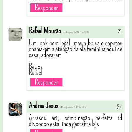
Responder
Rafael Mourão
28 de agosto de 2015 às 12:46
Um look bem legal, mas a bolsa e sapatos
chamaram a atenção da ala feminina aqui de
casa, adoraram
Beijos
Rafael
Responder
Andrea Jesus
28 de agosto de 2015 às 13:55
Arrasou ari, combinação perfeita td
divooooo esta linda gestante bjs