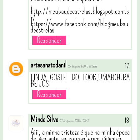
http://meubaudeestrelas.blogspot.com.b
r/
https://www.facebook.com/blogmeubau
deestrelas
Responder
artesanatodanil
27 de agosto de 2015 às 23:38
LINDA GOSTEI DO LOOK,UMAFOFURA
BEIJOS
Responder
Minda Silva
27 de agosto de 2015 às 23:42
Aiii, a minha tristeza é que na minha época
de gestante as roupas eram gigantes ...