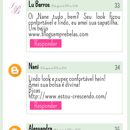
Lu Barros
29 de agosto de 2015 às 16:36
Oi Nane tudo bem? Seu look ficou
confortável e lindo, eu amei sua sapatilha.
Um beijo
www.blogsemprebelas.com
Responder
Nani
29 de agosto de 2015 às 20:10
Lindo look e super confortável hein!
Amei sua bolsa é divina!
Bjcas
http://www.estou-crescendo.com/
Responder
Alessandra
29 de agosto de 2015 às 23:56