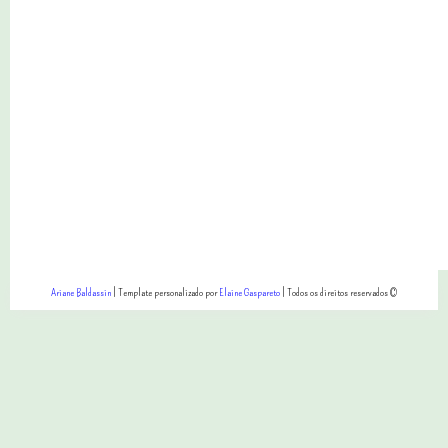
Ariane Baldassin
| Template personalizado por
Elaine Gaspareto
| Todos os direitos reservados ©