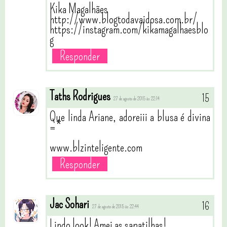
Kika Magalhães
http://www.blogtodavaidosa.com.br/
https://instagram.com/kikamagalhaesblo
g
Responder
Taths Rodrigues
27 de agosto de 2015 às 22:14
Que linda Ariane, adoreiii a blusa é divina
=*
www.blzinteligente.com
Responder
Jac Sohari
27 de agosto de 2015 às 22:44
Lindo look! Amei as sapatilhas!