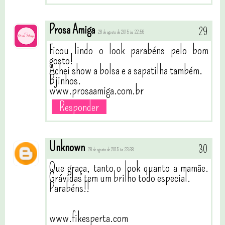
Prosa Amiga
28 de agosto de 2015 às 22:58
Ficou lindo o look parabéns pelo bom
gosto!
Achei show a bolsa e a sapatilha também.
Bjinhos.
www.prosaamiga.com.br
Responder
Unknown
28 de agosto de 2015 às 23:38
Que graça, tanto o look quanto a mamãe.
Grávidas tem um brilho todo especial.
Parabéns!!
www.fikesperta.com