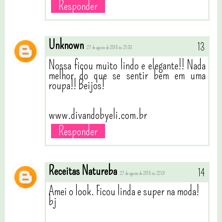
Responder
Unknown
27 de agosto de 2015 às 21:33
Nossa ficou muito lindo e elegante!! Nada
melhor do que se sentir bem em uma
roupa!! Beijos!
www.divandobyeli.com.br
Responder
Receitas Natureba
27 de agosto de 2015 às 22:01
Amei o look. Ficou linda e super na moda!
bj