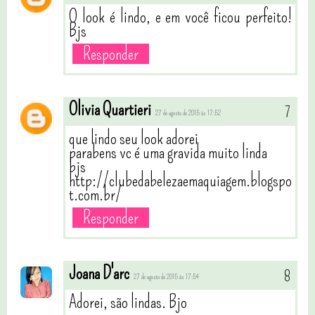
O look é lindo, e em você ficou perfeito!
Bjs
Responder
Olivia Quartieri
27 de agosto de 2015 às 17:52
que lindo seu look adorei
parabens vc é uma gravida muito linda
bjs
http://clubedabelezaemaquiagem.blogspo
t.com.br/
Responder
Joana D'arc
27 de agosto de 2015 às 17:54
Adorei, são lindas. Bjo