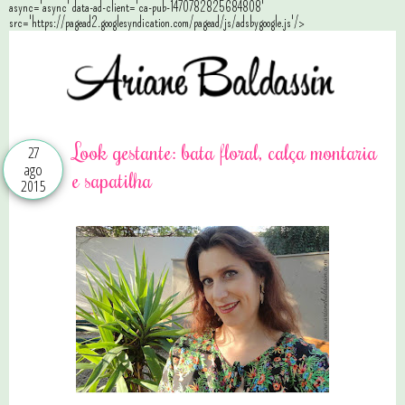
async='async' data-ad-client='ca-pub-1470782825684808'
src='https://pagead2.googlesyndication.com/pagead/js/adsbygoogle.js'/>
Look gestante: bata floral, calça montaria
27
ago
e sapatilha
2015