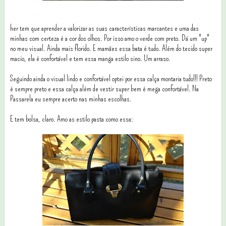
her tem que aprender a valorizar as suas características marcantes e uma das
minhas com certeza é a cor dos olhos. Por isso amo o verde com preto. Dá um "up"
no meu visual. Ainda mais florido. E mamães essa bata é tudo. Além do tecido super
macio, ela é confortável e tem essa manga estilo sino. Um arraso.
Seguindo ainda o visual lindo e confortável optei por essa calça montaria tudo!!! Preto
é sempre preto e essa calça além de vestir super bem é mega confortável. Na
Passarela eu sempre acerto nas minhas escolhas.
E tem bolsa, claro. Amo as estilo pasta como essa: