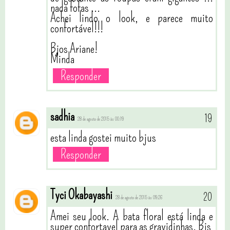
nada fofas ...
Achei lindo o look, e parece muito
confortável!!!
Bjos Ariane!
Minda
Responder
sadhia
28 de agosto de 2015 às 00:19
esta linda gostei muito bjus
Responder
Tyci Okabayashi
28 de agosto de 2015 às 09:26
Amei seu look. A bata floral está linda e
super confortavel para as gravidinhas. Bjs