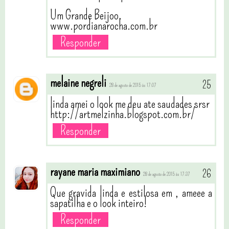
Um Grande Beijoo.
www.pordianarocha.com.br
Responder
melaine negreli
28 de agosto de 2015 às 17:07
linda amei o look me deu ate saudades srsr
http://artmelzinha.blogspot.com.br/
Responder
rayane maria maximiano
28 de agosto de 2015 às 17:37
Que gravida linda e estilosa em , ameee a
sapatilha e o look inteiro!
Responder