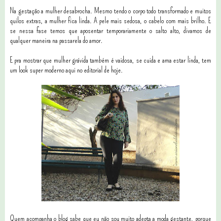
Na gestação a mulher desabrocha. Mesmo tendo o corpo todo transformado e muitos
quilos extras, a mulher fica linda. A pele mais sedosa, o cabelo com mais brilho. E
se nessa fase temos que aposentar temporariamente o salto alto, divamos de
qualquer maneira na passarela do amor.
E pra mostrar que mulher grávida também é vaidosa, se cuida e ama estar linda, tem
um look super moderno aqui no editorial de hoje.
Quem acompanha o blog sabe que eu não sou muito adepta a moda gestante, porque