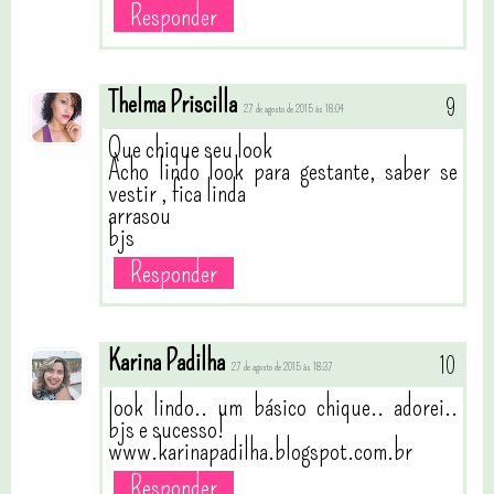
Responder
Thelma Priscilla
27 de agosto de 2015 às 18:04
Que chique seu look
Acho lindo look para gestante, saber se
vestir , fica linda
arrasou
bjs
Responder
Karina Padilha
27 de agosto de 2015 às 18:37
look lindo.. um básico chique.. adorei..
bjs e sucesso!
www.karinapadilha.blogspot.com.br
Responder