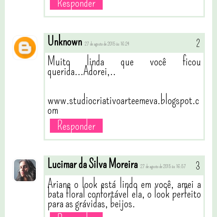
Responder
Unknown
27 de agosto de 2015 às 16:24
Muito linda que você ficou
querida...Adorei,..
www.studiocriativoarteemeva.blogspot.c
om
Responder
Lucimar da Silva Moreira
27 de agosto de 2015 às 16:57
Ariane o look está lindo em você, amei a
bata floral confortável ela, o look perfeito
para as grávidas, beijos.