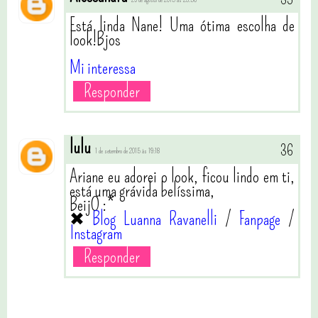
Está linda Nane! Uma ótima escolha de
look!Bjos
Mi interessa
Responder
lulu
1 de setembro de 2015 às 19:18
Ariane eu adorei o look, ficou lindo em ti,
está uma grávida belíssima,
BeijO :*
✖
Blog Luanna Ravanelli
/
Fanpage
/
Instagram
Responder