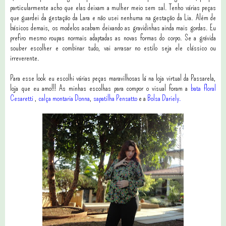
particularmente acho que elas deixam a mulher meio sem sal. Tenho várias peças
que guardei da gestação da Lara e não usei nenhuma na gestação da Lia. Além de
básicos demais, os modelos acabam deixando as gravidinhas ainda mais gordas. Eu
prefiro mesmo roupas normais adaptadas as novas formas do corpo. Se a grávida
souber escolher e combinar tudo, vai arrasar no estilo seja ele clássico ou
irreverente.
Para esse look eu escolhi várias peças maravilhosas lá na loja virtual da Passarela,
loja que eu amo!!! As minhas escolhas para compor o visual foram a
bata floral
Cesaretti
,
calça montaria Donna
,
sapatilha Pensatto
e a
Bolsa Dariely.