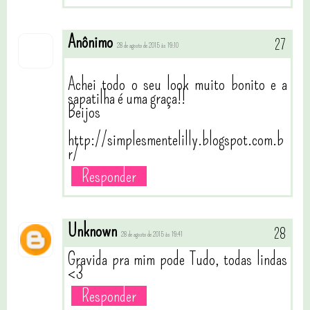
Anônimo
28 de agosto de 2015 às 19:10
Achei todo o seu look muito bonito e a
sapatilha é uma graça!!
Beijos
http://simplesmentelilly.blogspot.com.b
r/
Responder
Unknown
28 de agosto de 2015 às 19:41
Gravida pra mim pode Tudo, todas lindas
<3
Responder