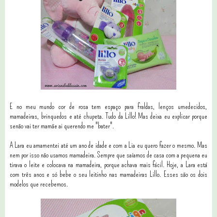
E no meu mundo cor de rosa tem espaço para fraldas, lenços umedecidos,
mamadeiras, brinquedos e até chupeta. Tudo da Lillo! Mas deixa eu explicar porque
senão vai ter mamãe ai querendo me "bater".
A Lara eu amamentei até um ano de idade e com a Lia eu quero fazer o mesmo. Mas
nem por isso não usamos mamadeira. Sempre que saíamos de casa com a pequena eu
tirava o leite e colocava na mamadeira, porque achava mais fácil. Hoje, a Lara está
com três anos e só bebe o seu leitinho nas mamadeiras Lillo. Esses são os dois
modelos que recebemos.