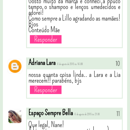
Gosto muito da marca e conheci à pouco
tempo o shampoo e lenços umedecidos e
adorei!
Como sempre a Lillo agradando as mamães!
Bjos
Conteúdo Mãe
Responder
Adriana Lara
6 de agosto de 2015 às 16:08
nossa quanta coisa linda.. a Lara e a Lia
merecem!! parabéns, bjs
Responder
Espaço Sempre Bella
6 de agosto de 2015 às 21:18
Que legal, Nane!