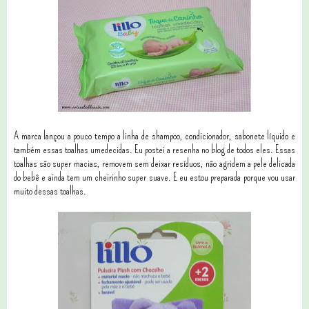
A marca lançou a pouco tempo a linha de shampoo, condicionador, sabonete líquido e
também essas toalhas umedecidas. Eu postei a resenha no blog de todos eles. Essas
toalhas são super macias, removem sem deixar resíduos, não agridem a pele delicada
do bebê e ainda tem um cheirinho super suave. E eu estou preparada porque vou usar
muito dessas toalhas.