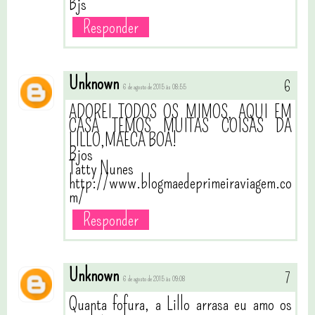
Bjs
Responder
Unknown
6 de agosto de 2015 às 08:55
ADOREI TODOS OS MIMOS, AQUI EM
CASA TEMOS MUITAS COISAS DA
LILLO,MAECA BOA!
Bjos
Tatty Nunes
http://www.blogmaedeprimeiraviagem.co
m/
Responder
Unknown
6 de agosto de 2015 às 09:08
Quanta fofura, a Lillo arrasa eu amo os