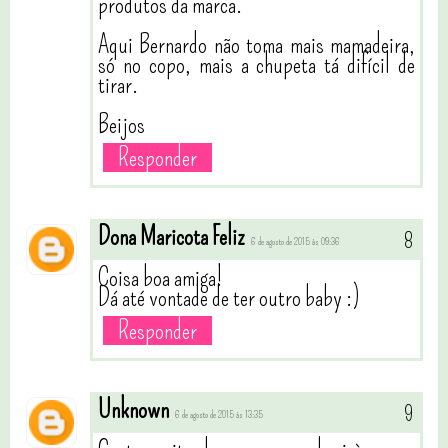
produtos da marca.
Aqui Bernardo não toma mais mamadeira,
só no copo, mais a chupeta tá difícil de
tirar.
Beijos
Responder
Dona Maricota Feliz
6 de agosto de 2015 às 09:36
Coisa boa amiga!
Dá até vontade de ter outro baby :)
Responder
Unknown
6 de agosto de 2015 às 13:35