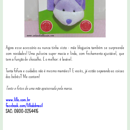
Agora esse acessório eu nunca tinha visto - mãe blogueira também se surpreende
com novidades! Uma pulseira super macia e linda, com fechamento ajustável, que
tem a função de chocalho. E o melhor: é lavável.
Tanta fofura e cuidados não é mesmo mamães? E vocês, já estão separando as coisas
dos bebês? Me contem!
Texto e fotos de uma mãe apaixonada pela marca.
www.lillo.com.br
facebook.com/lillodobrasil
SAC: 0800-0254415