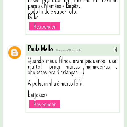
Esses produtos da Lillo são um carinho
para as Mamães e Bebês.
Todo lindo e super fofo.
BJks
Responder
Paula Mello
10 de agosto de 2015 às 09:48
Quando meus filhos eram pequenos, usei
muito! Foram muitas mamadeiras e
chupetas pra 3 crianças =)
A pulseirinha é muito fofa!
beijossss
Responder