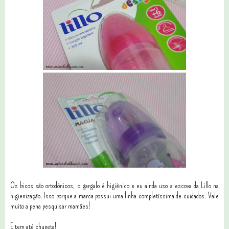
Os bicos são ortodônicos, o gargalo é higiênico e eu ainda uso a escova da Lillo na
higienização. Isso porque a marca possui uma linha completíssima de cuidados. Vale
muito a pena pesquisar mamães!
E tem até chupeta!