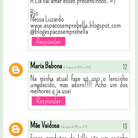
A Lia vai amar esses presentinhos. =)
Bjo
Nessa Luzardo
www.espacosemprebella.blogspot.com
@blogespacosemprebella
Responder
Maria Babona
6 de agosto de 2015 às 23:02
Na minha atual fase só uso o lencinho
umedecido, mas adoro!!!! Acho um dos
melhores q ja usei
Responder
Mãe Vaidosa
8 de agosto de 2015 às 12:15