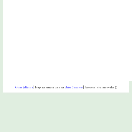
Ariane Baldassin
| Template personalizado por
Elaine Gaspareto
| Todos os direitos reservados ©