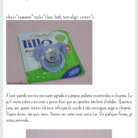
class="separator" style="clear: both; text-align: center;">
A Lara quando nasceu era super agitada e a própria pediatra recomendou a chupeta. Eu
já li muito sobre o assunto e posso dizer que as opiniões são bem divididas. Quanto a
Lara, aos quatro meses ela teve infecção de ouvido e não conseguia pegar a chupeta.
Depois disso, não quis mais. Vamos ver como será com a Lia. De qualquer forma, já
estou previnida.