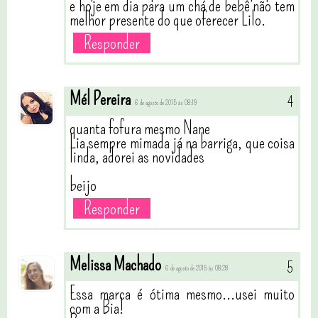
e hoje em dia para um chá de bebê não tem
melhor presente do que oferecer Lilo.
Responder
Mél Pereira
6 de agosto de 2015 às 08:19
quanta fofura mesmo Nane
Lia sempre mimada já na barriga, que coisa
linda, adorei as novidades
beijo
Responder
Melissa Machado
6 de agosto de 2015 às 08:28
Essa marca é ótima mesmo...usei muito
com a Bia!