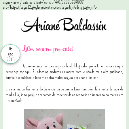
async='async' data-ad-client='ca-pub-1470782825684808'
src='https://pagead2.googlesyndication.com/pagead/js/adsbygoogle.js'/>
Lillo, sempre presente!
05
ago
2015
Quem acompanha o espaço sonho do blog sabe que a Lillo marca sempre
presença por aqui. Eu adoro os produtos da marca porque são da mais alta qualidade,
duráveis e práticos e isso me deixa muito segura em usar e indicar.
E se a marca faz parte do dia-a-dia da pequena Lara, também fará parte da vida da
minha Lia, isso porque acabamos de receber da assessoria de imprensa da marca um
kit incrível: