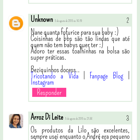
Unknown
5 de agosto de 2015 às 16:19
Nane quanta fofurice para sua baby :)
Coisinhas de bbs são tão lindas que até
quem não tem babys quer ter :)
Adoro ter essas toalhinhas na bolsa são
super práticas.
Beziquinhos docess..
Tricotando a Vida
|
Fanpage Blog
|
Instagram
Responder
Arroz Di Leite
5 de agosto de 2015 às 21:36
Os produtos da Lilo são excelentes,
sempre usei enquanto o André era pequeno