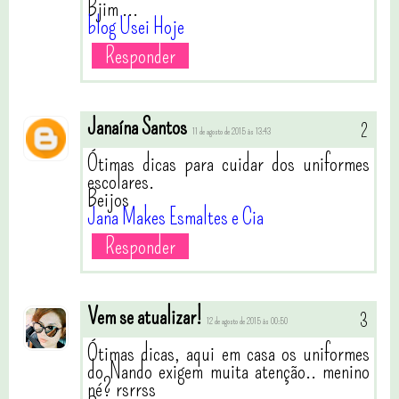
Bjim ...
blog Usei Hoje
Responder
Janaína Santos
11 de agosto de 2015 às 13:43
Ótimas dicas para cuidar dos uniformes
escolares.
Beijos
Jana Makes Esmaltes e Cia
Responder
Vem se atualizar!
12 de agosto de 2015 às 00:50
Ótimas dicas, aqui em casa os uniformes
do Nando exigem muita atenção.. menino
né? rsrrss