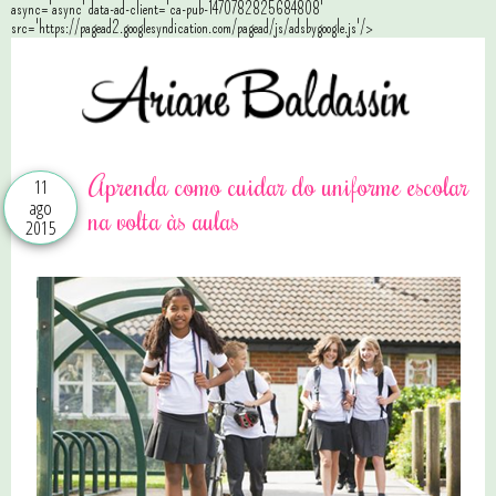
async='async' data-ad-client='ca-pub-1470782825684808'
src='https://pagead2.googlesyndication.com/pagead/js/adsbygoogle.js'/>
Aprenda como cuidar do uniforme escolar
11
ago
na volta às aulas
2015