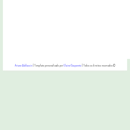
Ariane Baldassin
| Template personalizado por
Elaine Gaspareto
| Todos os direitos reservados ©