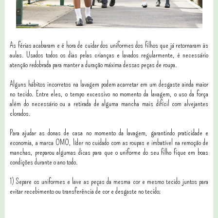
As férias acabaram e é hora de cuidar dos uniformes dos filhos que já retornaram às
aulas. Usados todos os dias pelas crianças e lavados regularmente, é necessário
atenção redobrada para manter a duração máxima dessas peças de roupa.
Alguns hábitos incorretos na lavagem podem acarretar em um desgaste ainda maior
no tecido. Entre eles, o tempo excessivo no momento da lavagem, o uso da força
além do necessário ou a retirada de alguma mancha mais difícil com alvejantes
clorados.
Para ajudar as donas de casa no momento da lavagem, garantindo praticidade e
economia, a marca OMO, líder no cuidado com as roupas e imbatível na remoção de
manchas, preparou algumas dicas para que o uniforme do seu filho fique em boas
condições durante o ano todo.
1) Separe os uniformes e lave as peças da mesma cor e mesmo tecido juntos para
evitar recebimento ou transferência de cor e desgaste no tecido;