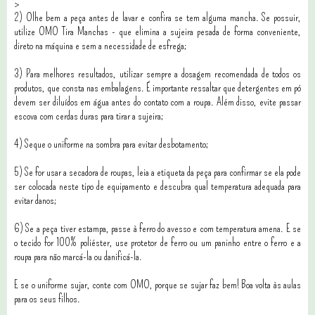
>
2) Olhe bem a peça antes de lavar e confira se tem alguma mancha. Se possuir,
utilize OMO Tira Manchas - que elimina a sujeira pesada de forma conveniente,
direto na máquina e sem a necessidade de esfrega;
3) Para melhores resultados, utilizar sempre a dosagem recomendada de todos os
produtos, que consta nas embalagens. É importante ressaltar que detergentes em pó
devem ser diluídos em água antes do contato com a roupa. Além disso, evite passar
escova com cerdas duras para tirar a sujeira;
4) Seque o uniforme na sombra para evitar desbotamento;
5) Se for usar a secadora de roupas, leia a etiqueta da peça para confirmar se ela pode
ser colocada neste tipo de equipamento e descubra qual temperatura adequada para
evitar danos;
6) Se a peça tiver estampa, passe à ferro do avesso e com temperatura amena. E se
o tecido for 100% poliéster, use protetor de ferro ou um paninho entre o ferro e a
roupa para não marcá-la ou danificá-la.
E se o uniforme sujar, conte com OMO, porque se sujar faz bem! Boa volta às aulas
para os seus filhos.