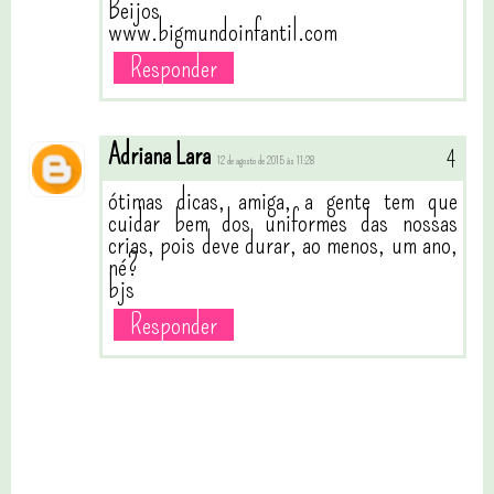
Beijos
www.bigmundoinfantil.com
Responder
Adriana Lara
12 de agosto de 2015 às 11:28
ótimas dicas, amiga, a gente tem que
cuidar bem dos uniformes das nossas
crias, pois deve durar, ao menos, um ano,
né?
bjs
Responder