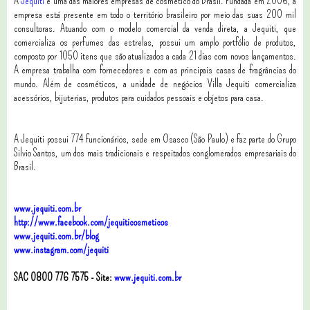
A
Jequiti
é uma das maiores empresas de cosmético do Brasil. Fundada em 2006, a
empresa está presente em todo o território brasileiro por meio das suas 200 mil
consultoras. Atuando com o modelo comercial da venda direta, a Jequiti, que
comercializa os perfumes das estrelas, possui um amplo portfólio de produtos,
composto por 1050 itens que são atualizados a cada 21 dias com novos lançamentos.
A empresa trabalha com fornecedores e com as principais casas de fragrâncias do
mundo. Além de cosméticos, a unidade de negócios Villa Jequiti comercializa
acessórios, bijuterias, produtos para cuidados pessoais e objetos para casa.
A Jequiti possui 774 funcionários, sede em Osasco (São Paulo) e faz parte do Grupo
Silvio Santos, um dos mais tradicionais e respeitados conglomerados empresariais do
Brasil.
www.jequiti.com.br
http://www.facebook.com/jequiticosmeticos
www.jequiti.com.br/blog
www.instagram.com/jequiti
SAC 0800 776 7575 - Site:
www.jequiti.com.br