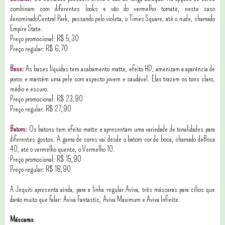
combinam com diferentes looks e vão do vermelho tomate, neste caso
denominadoCentral Park, passando pelo violeta, o Times Square, até o nude, chamado
Empire State.
Preço promocional: R$ 5,30
Preço regular: R$ 6,70
Base:
A
s bases líquidas tem acabamento matte, efeito HD, amenizam a aparência de
poros e mantém uma pele com aspecto jovem e saudável. Elas trazem os tons claro,
médio e escuro.
Preço promocional: R$ 23,90
Preço regular: R$ 27,90
Batom:
Os batons tem efeito matte e apresentam uma variedade de tonalidades para
diferentes gostos. A gama de cores vai desde o batom cor de boca, chamado deBoca
40, até o vermelho quente, o Vermelho 10.
Preço promocional: R$ 15,90
Preço regular: R$ 18,90
A Jequiti apresenta ainda, para a linha regular Aviva, três máscaras para cílios que
darão muito que falar: Aviva Fantastic, Aviva Maximum e Aviva Infinite.
Máscaras