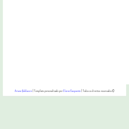
Ariane Baldassin
| Template personalizado por
Elaine Gaspareto
| Todos os direitos reservados ©