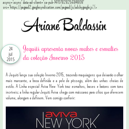
async='async' data-ad-client='ca-pub-1470782825684808'
src='https://pagead2.googlesyndication.com/pagead/js/adsbygoogle.js'/>
Jequiti apresenta novas makes e esmaltes
24
jul
da coleção Inverno 2015
2015
A Jequiti lança sua coleção Inverno 2015, trazendo maquiagens que deixarão o olhar
mais marcante, a boca definida e a pele de pêssego, além das unhas cheias de
estilo. A Linha especial Aviva New York traz esmaltes, bases e batons com tons
incríveis; a linha regular Jequiti Aviva chega com máscaras para cílios que oferecem
volume, alongam e definem. Vem comigo conferir: