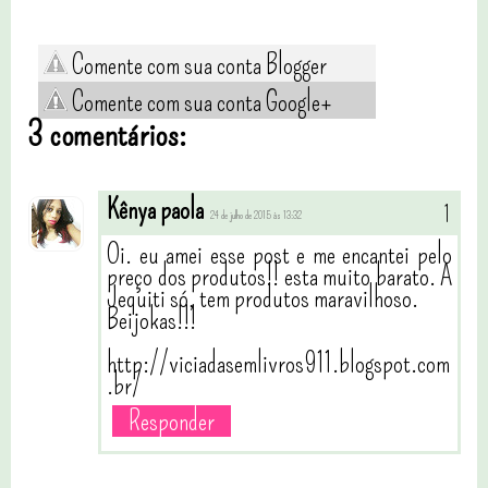
Comente com sua conta Blogger
Comente com sua conta Google+
3 comentários:
Kênya paola
24 de julho de 2015 às 13:32
Oi. eu amei esse post e me encantei pelo
preço dos produtos!! esta muito barato. A
Jequiti só, tem produtos maravilhoso.
Beijokas!!!
http://viciadasemlivros911.blogspot.com
.br/
Responder