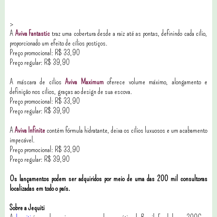
>
A
Aviva Fantastic
traz uma cobertura desde a raiz até as pontas, definindo cada cílio,
proporcionado um efeito de cílios postiços.
Preço promocional: R$ 33,90
Preço regular: R$ 39,90
A máscara de cílios
Aviva Maximum
oferece volume máximo, alongamento e
definição nos cílios, graças ao design de sua escova.
Preço promocional: R$ 33,90
Preço regular: R$ 39,90
A
Aviva Infinite
contém fórmula hidratante, deixa os cílios luxuosos e um acabamento
impecável.
Preço promocional: R$ 33,90
Preço regular: R$ 39,90
Os lançamentos podem ser adquiridos por meio de uma das 200 mil consultoras
localizadas em todo o país.
Sobre a Jequiti