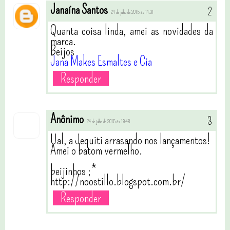
Janaína Santos
24 de julho de 2015 às 14:31
Quanta coisa linda, amei as novidades da
marca.
Beijos
Jana Makes Esmaltes e Cia
Responder
Anônimo
24 de julho de 2015 às 19:48
Ual, a Jequiti arrasando nos lançamentos!
Amei o batom vermelho.
beijinhos ;*
http://noostillo.blogspot.com.br/
Responder