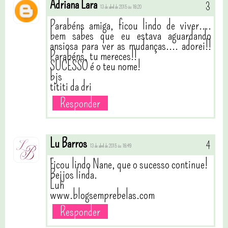
Adriana Lara
13 de abril de 2015 às 18:20
Parabéns amiga, ficou lindo de viver....
bem sabes que eu estava aguardando
ansiosa para ver as mudanças.... adorei!!
Parabéns, tu mereces!!
SUCESSO é o teu nome!
bjs
tititi da dri
Responder
Lu Barros
13 de abril de 2015 às 18:49
Ficou lindo Nane, que o sucesso continue!
Beijos linda.
Luh
www.blogsemprebelas.com
Responder