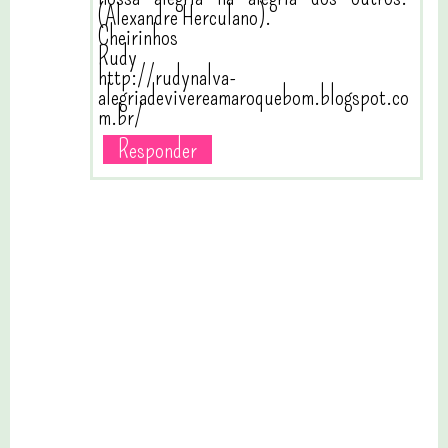
(Alexandre Herculano).
Cheirinhos
Rudy
http://rudynalva-
alegriadevivereamaroquebom.blogspot.co
m.br/
Responder