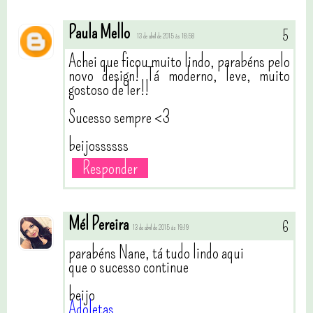
Paula Mello
13 de abril de 2015 às 18:58
Achei que ficou muito lindo, parabéns pelo
novo design! Tá moderno, leve, muito
gostoso de ler!!
Sucesso sempre <3
beijossssss
Responder
Mél Pereira
13 de abril de 2015 às 19:19
parabéns Nane, tá tudo lindo aqui
que o sucesso continue
beijo
Adoletas