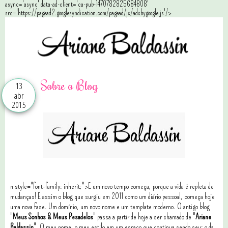
async='async' data-ad-client='ca-pub-1470782825684808'
src='https://pagead2.googlesyndication.com/pagead/js/adsbygoogle.js'/>
Sobre o Blog
13
abr
2015
n style="font-family: inherit;">E um novo tempo começa, porque a vida é repleta de
mudanças! E assim o blog que surgiu em 2011 como um diário pessoal, começa hoje
uma nova fase.
Um domínio, um novo nome e um template moderno. O antigo blog
"
Meus Sonhos & Meus Pesadelos
" passa a partir de hoje a ser chamado de "
Ariane
Baldassin
". O meu nome, o meu estilo em um espaço que continua sendo seu: o da