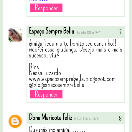
Responder
Espaço Sempre Bella
13 de abril de 2015 às 19:47
Amiga ficou muito bonito teu cantinho!!
Adorei essa mudança. Desejo mais e mais
sucesso, viu?
Bjos
Nessa Luzardo
www.espacosemprebella.blogspot.com
@blogespacosemprebella
Responder
Dona Maricota Feliz
15 de abril de 2015 às 08:39
Que máximo amiga!