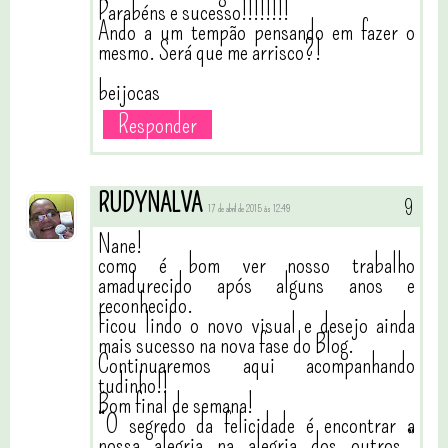
Parabéns e sucesso!!!!!!!!
Ando a um tempão pensando em fazer o
mesmo. Será que me arrisco?!
beijocas
Responder
RUDYNALVA
17 de abril de 2015 às 12:49
Nane!
como é bom ver nosso trabalho
amadurecido após alguns anos e
reconhecido.
Ficou lindo o novo visual e desejo ainda
mais sucesso na nova fase do Blog.
Continuaremos aqui acompanhando
tudinho!!
Bom final de semana!
“O segredo da felicidade é encontrar a
nossa alegria na alegria dos outros.”