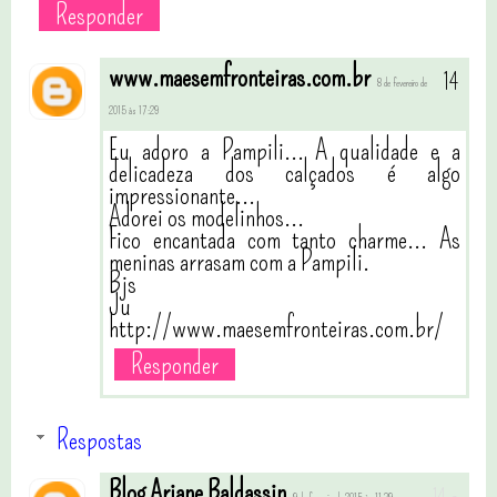
Responder
www.maesemfronteiras.com.br
8 de fevereiro de
2015 às 17:29
Eu adoro a Pampili... A qualidade e a
delicadeza dos calçados é algo
impressionante...
Adorei os modelinhos...
Fico encantada com tanto charme... As
meninas arrasam com a Pampili.
Bjs
Ju
http://www.maesemfronteiras.com.br/
Responder
Respostas
Blog Ariane Baldassin