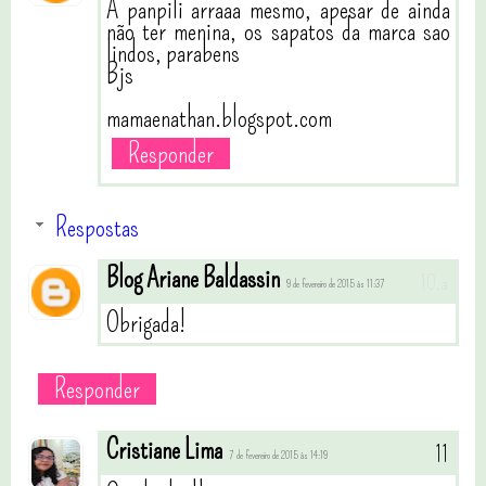
A panpili arraaa mesmo, apesar de ainda
não ter menina, os sapatos da marca sao
lindos, parabens
Bjs
mamaenathan.blogspot.com
Responder
Respostas
Blog Ariane Baldassin
9 de fevereiro de 2015 às 11:37
Obrigada!
Responder
Cristiane Lima
7 de fevereiro de 2015 às 14:19