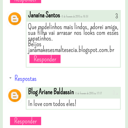
Janaína Santos
6 de fevereiro de 2015 às 16:51
Que modelinhos mais lindos, adorei amiga,
sua filha vai arrasar nos looks com esses
sapatinhos.
Beijos
janamakesesmaltesecia.blogspot.com.br
Responder
Respostas
Blog Ariane Baldassin
6 de fevereiro de 2015 às 17:17
In love com todos eles!
Responder