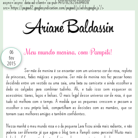
async='async' data-ad-client='ca-pub-1470782825684808'
src='https://pagead2.googlesyndication.com/pagead/js/adsbygoogle.js'/>
Meu mundo menina, com Pampili!
06
fev
2015
Ser mãe de menina é se encantar com um universo cor-de-rosa, repleto
de princesas, fadas mágicas e purpurina. Ser mãe de menina nos faz passar horas
decidindo entre um vestido ou uma saia, uma bata ou camisete e ainda escolher a
dedo os calçados para combinar tudinho. Ah, e tudo isso sem esquecer os
acessórios: tiaras, laços e bolsas. O mais legal desse universo cor de rosa, é que
tudo só melhora com o tempo. A medida que as pequenas crescem e passam a
escolher o seu próprio look, compartilham as decisões com as mamães, que se
tornam suas melhores amigas e também confidentes.
Nessa manhã o meu mundo rosa e o da pequena Lara ficou ainda mais radiante, e não
poderia ser diferente já que agora o blog tem a Pampili como parceira! Muito mais