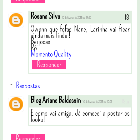
Rosana Silva
10 de fevereiro de 2015 às 14:27
Ownnn que fofas Nane, Larinha vai ficar
ainda mais linda !
Beijocas
Rô
Momento Quality
Responder
Respostas
Blog Ariane Baldassin
16 de fevereiro de 2015 às 10:01
E como vai amiga. Já comecei a postar os
looks!
Responder