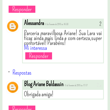
Responder
Alessandra
6 de fevereiro de 2015 às 16:33
Parceria maravilhosa Ariane! Sua Lara vai
ficar ainda mais linda e com certeza,super
confortável! Parabéns!
Mi interessa
Responder
Respostas
Blog Ariane Baldassin
6 de fevereiro de 2015 às 17:17
Obrigada amiga!
Responder