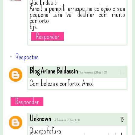
Que lindas!!
Amei! a pampili arrasou na coleção e sua
pequena Lara vai desfilar com muito
conforto
bjs
Responder
Respostas
Blog Ariane Baldassin
9 de fevereiro de 2015 às 11:38
Com beleza e conforto. Amo!
Responder
Unknown
8 de fevereiro de 2015 às 16:11
Quanta fofura