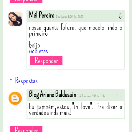
Mél Pereira
6 de fevereiro de 2015 às 20:01
nossa quanta fofura, que modelo lindo o
primeiro
beijo
Adoletas
Responder
Respostas
Blog Ariane Baldassin
9 de fevereiro de 2015 às 11:35
Eu também estou "in love". Pra dizer a
verdade ainda mais!
Responder