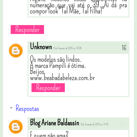
numeração que vai até o 39. Ai dá pra
compor look "Tal Mãe, Tal Filha!"
Responder
Unknown
9 de fevereiro de 2015 às 10:28
Os modelos são lindos.
A marca Pampili é ótima.
Beijos
www.beabadabeleza.com.br
Responder
Respostas
Blog Ariane Baldassin
9 de fevereiro de 2015 às 11:40
E quem não ama?