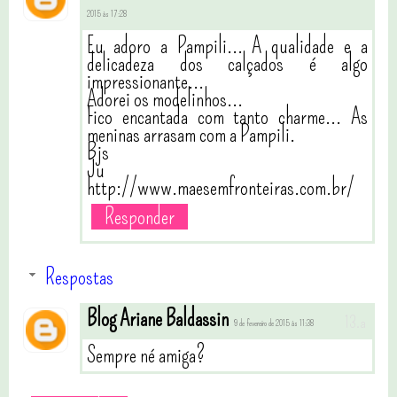
2015 às 17:28
Eu adoro a Pampili... A qualidade e a
delicadeza dos calçados é algo
impressionante...
Adorei os modelinhos...
Fico encantada com tanto charme... As
meninas arrasam com a Pampili.
Bjs
Ju
http://www.maesemfronteiras.com.br/
Responder
Respostas
Blog Ariane Baldassin
9 de fevereiro de 2015 às 11:38
Sempre né amiga?