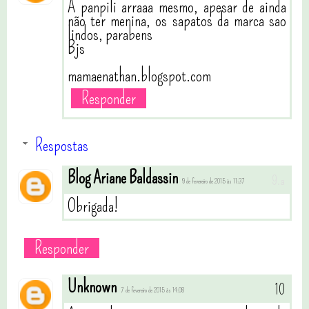
A panpili arraaa mesmo, apesar de ainda
não ter menina, os sapatos da marca sao
lindos, parabens
Bjs
mamaenathan.blogspot.com
Responder
Respostas
Blog Ariane Baldassin
9 de fevereiro de 2015 às 11:37
Obrigada!
Responder
Unknown
7 de fevereiro de 2015 às 14:08