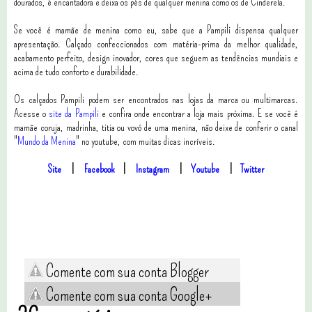
dourados, é encantadora e deixa os pés de qualquer menina como os de Cinderela.
Se você é mamãe de menina como eu, sabe que a Pampili dispensa qualquer
apresentação. Calçado confeccionados com matéria-prima da melhor qualidade,
acabamento perfeito, design inovador, cores que seguem as tendências mundiais e
acima de tudo conforto e durabilidade.
Os calçados Pampili podem ser encontrados nas lojas da marca ou multimarcas.
Acesse o
site da Pampili
e confira onde encontrar a loja mais próxima. E se você é
mamãe coruja, madrinha, titia ou vovó de uma menina, não deixe de conferir o canal
"
Mundo da Menina
" no youtube, com muitas dicas incríveis.
Site
|
Facebook
|
Instagram
|
Youtube
|
Twitter
Comente com sua conta Blogger
Comente com sua conta Google+