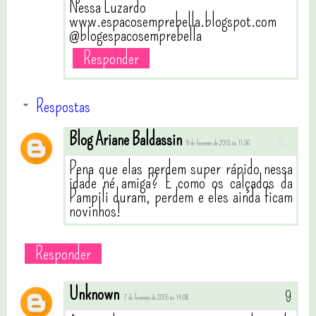
Nessa Luzardo
www.espacosemprebella.blogspot.com
@blogespacosemprebella
Responder
Respostas
Blog Ariane Baldassin
9 de fevereiro de 2015 às 11:36
Pena que elas perdem super rápido nessa
idade né amiga? E como os calçados da
Pampili duram, perdem e eles ainda ficam
novinhos!
Responder
Unknown
7 de fevereiro de 2015 às 14:08