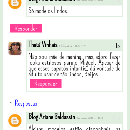
9 de fevereiro de 2015 às 11:39
Só modelos lindos!
Responder
Thatá Vinhais
8 de fevereiro de 2015 às 23:25
Não sou mãe de menina, mas adoro fazer
looks estilosos para o Miguel. Apesar de
que esses sapatos infantis, dá vontade de
adulto usar de tão lindos, Beijos
Responder
Respostas
Blog Ariane Baldassin
9 de fevereiro de 2015 às 11:40
Alguns modelos estão disponíveis na