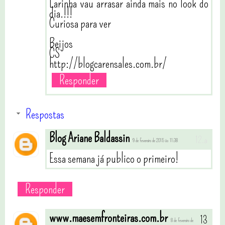
Larinha vau arrasar ainda mais no look do
dia.!!!
Curiosa para ver
Beijos
CS
http://blogcarensales.com.br/
Responder
Respostas
Blog Ariane Baldassin
9 de fevereiro de 2015 às 11:38
Essa semana já publico o primeiro!
Responder
www.maesemfronteiras.com.br
8 de fevereiro de