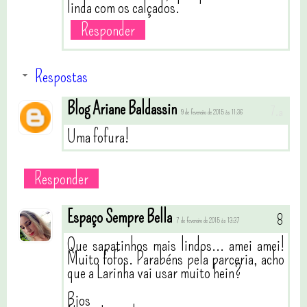
linda com os calçados.
Responder
Respostas
Blog Ariane Baldassin
9 de fevereiro de 2015 às 11:36
Uma fofura!
Responder
Espaço Sempre Bella
7 de fevereiro de 2015 às 13:37
Que sapatinhos mais lindos... amei amei!
Muito fofos. Parabéns pela parceria, acho
que a Larinha vai usar muito hein?
Bjos