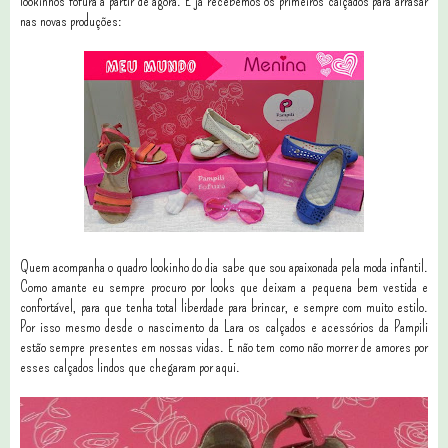
lookinhos fofura a partir de agora. E já recebemos os primeiros calçados para arrasar
nas novas produções:
Quem acompanha o quadro lookinho do dia sabe que sou apaixonada pela moda infantil.
Como amante eu sempre procuro por looks que deixam a pequena bem vestida e
confortável, para que tenha total liberdade para brincar, e sempre com muito estilo.
Por isso mesmo desde o nascimento da Lara os calçados e acessórios da Pampili
estão sempre presentes em nossas vidas. E não tem como não morrer de amores por
esses calçados lindos que chegaram por aqui.