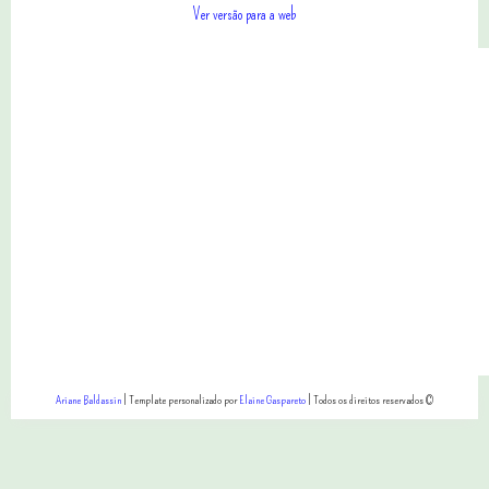
Ver versão para a web
Ariane Baldassin
| Template personalizado por
Elaine Gaspareto
| Todos os direitos reservados ©