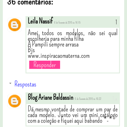
36 comentários:
Leila Nassif
6 de fevereiro de 2015 às 16:15
Amei todos os modelos, não sei qual
escolheria para minha filha
A Pampili sempre arrasa
Bjs
www.inspiracaomaterna.com
Responder
Respostas
Blog Ariane Baldassin
6 de fevereiro de 2015 às 16:22
Dá mesmo vontade de comprar um par de
cada modelo. Junto vei um mini catálogo
com a coleção e fiquei aqui babando *-*