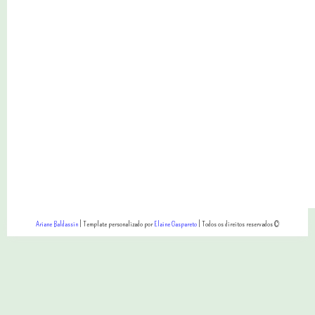
Ariane Baldassin
| Template personalizado por
Elaine Gaspareto
| Todos os direitos reservados ©