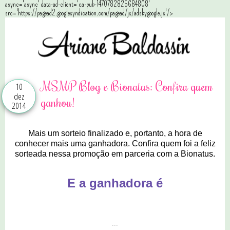
async='async' data-ad-client='ca-pub-1470782825684808'
src='https://pagead2.googlesyndication.com/pagead/js/adsbygoogle.js'/>
MSMP Blog e Bionatus: Confira quem
10
dez
ganhou!
2014
Mais um sorteio finalizado e, portanto, a hora de
conhecer mais uma ganhadora. Confira quem foi a feliz
sorteada nessa promoção em parceria com a Bionatus.
E a ganhadora é
...