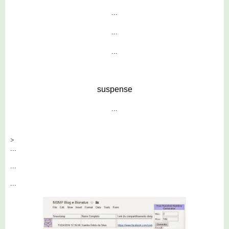
...
...
...
suspense
...
>
...
...
...