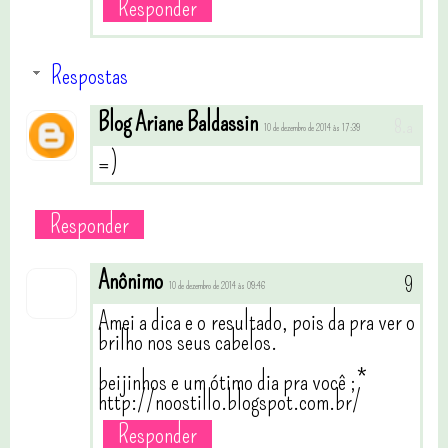
Responder
Respostas
Blog Ariane Baldassin
10 de dezembro de 2014 às 17:39
=)
Responder
Anônimo
10 de dezembro de 2014 às 09:46
Amei a dica e o resultado, pois da pra ver o
brilho nos seus cabelos.
beijinhos e um ótimo dia pra você ;*
http://noostillo.blogspot.com.br/
Responder