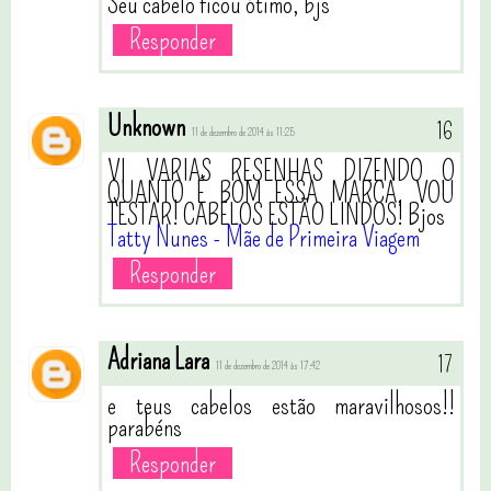
Seu cabelo ficou ótimo, bjs
Responder
Unknown
11 de dezembro de 2014 às 11:25
VI VARIAS RESENHAS DIZENDO O
QUANTO É BOM ESSA MARCA, VOU
TESTAR! CABELOS ESTÃO LINDOS! Bjos
Tatty Nunes - Mãe de Primeira Viagem
Responder
Adriana Lara
11 de dezembro de 2014 às 17:42
e teus cabelos estão maravilhosos!!
parabéns
Responder