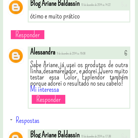
Blog Ariane Baldassin
10 de dezembro de 2014 às 14:22
ótimo e muito prático
Responder
Alessandra
9 de dezembro de 2014 às 19:08
Sabe Ariane,já usei os produtos de outra
linha,desamarelador, e adorei.Quero muito
testar essa Color Explendor também
porque adorei o resultado no seu cabelo!
Mi interessa
Responder
Respostas
Blog Ariane Baldassin
10 de dezembro de 2014 às 17:38