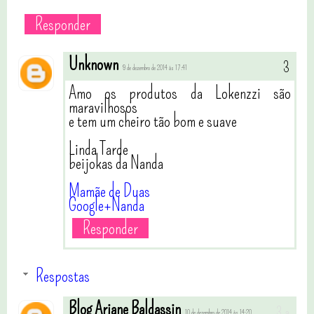
Responder
Unknown
9 de dezembro de 2014 às 17:41
Amo os produtos da Lokenzzi são
maravilhosos
e tem um cheiro tão bom e suave
Linda Tarde
beijokas da Nanda
Mamãe de Duas
Google+Nanda
Responder
Respostas
Blog Ariane Baldassin
10 de dezembro de 2014 às 14:20