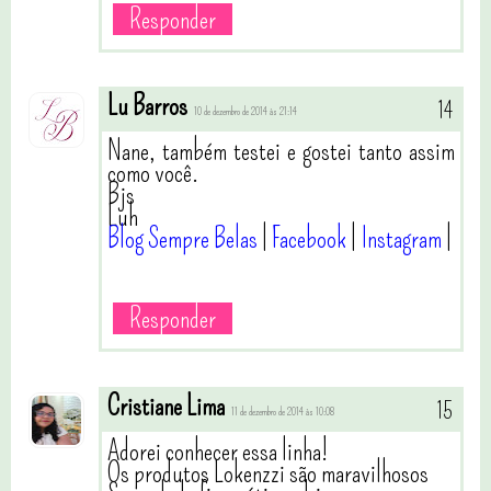
Responder
Lu Barros
10 de dezembro de 2014 às 21:14
Nane, também testei e gostei tanto assim
como você.
Bjs
Luh
Blog Sempre Belas
|
Facebook
|
Instagram
|
Responder
Cristiane Lima
11 de dezembro de 2014 às 10:08
Adorei conhecer essa linha!
Os produtos Lokenzzi são maravilhosos