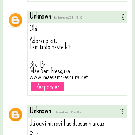
Unknown
13 de dezembro de 2014 às 16:50
Olá.
Adorei o kit.
Tem tudo neste kit.
Bjs, Pri
Mãe Sem Frescura
www.maesemfrescura.net
Responder
Unknown
16 de dezembro de 2014 às 10:55
Já ouvi maravilhas dessas marcas!