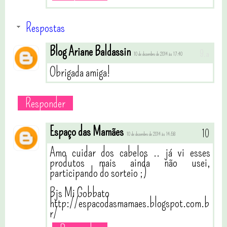
Respostas
Blog Ariane Baldassin
10 de dezembro de 2014 às 17:40
Obrigada amiga!
Responder
Espaço das Mamães
10 de dezembro de 2014 às 14:58
Amo cuidar dos cabelos .. já vi esses
produtos mais ainda não usei,
participando do sorteio ;)
Bjs Mi Gobbato
http://espacodasmamaes.blogspot.com.b
r/