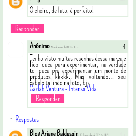
O cheiro, de fato, é perfeito!
Responder
Anônimo
9 de dezembro de 2014 às 18:33
Tenho visto muitas resenhas dessa marca e
fico louca para experimentar, na verdade
to louca pra experimentar um monte de
produtos kkkkk. Mas voltando... seu
cabelo ta lindo na foto, bjs
Carlah Ventura - Intensa Vida
Responder
Respostas
Blog Ariane Baldassin
10 de dezembro de 2014 às 14:21