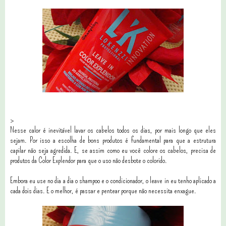
>
Nesse calor é inevitável lavar os cabelos todos os dias, por mais longo que eles
sejam. Por isso a escolha de bons produtos é fundamental para que a estrutura
capilar não seja agredida. E, se assim como eu você colore os cabelos, precisa de
produtos da Color Explendor para que o uso não desbote o colorido.
Embora eu use no dia a dia o shampoo e o condicionador, o leave in eu tenho aplicado a
cada dois dias. E o melhor, é passar e pentear porque não necessita enxague.