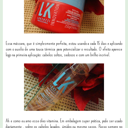
Essa máscara, que é simplesmente perfeita, estou usando a cada 15 dias e aplicando
com o auxilio de uma touca térmica para potencializar o resultado. O efeito aparece
logo na primeira aplicação: cabelos soltos, sedosos e com um brilho incrível.
Ah e como eu amo esse óleo vitamina. Em embalagem super prática, pode ser usado
diariamente , sobre os cabelos lavados, úmidos ou mesmo secos. Passo sempre no