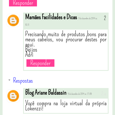
Responder
Mamães Facilidades e Dicas
9 de dezembro de 2014 às
16:11
Precisando muito de produtos bons para
meus cabelos, vou procurar destes por
aqui.
Beijos
Adri
Responder
Respostas
Blog Ariane Baldassin
9 de dezembro de 2014 às 17:09
Você compra na loja virtual da própria
Lokenzzi!