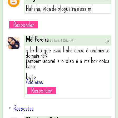
Hahaha, vida de blogueira é assim!
Responder
Mél Pereira
9 de dezembro de 2014 às 18:51
o brilho que essa linha deixa é realmente
demais né?
também adorei e o óleo é a melhor coisa
haha
beijo
Adoletas
Responder
Respostas