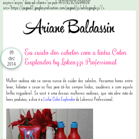
async='async' data-ad-client='ca-pub-1470782825684808'
src='https://pagead2.googlesyndication.com/pagead/js/adsbygoogle.js'/>
Eu cuido dos cabelos com a linha Color
09
dez
Explendor by Lokenzzi Professional
2014
Mulher vaidosa não se cansa nunca de cuidar dos cabelos. Passamos horas entre
lavar, hidratar e secar os fios para tê-los sempre lindos, saudáveis e com aquele
brilho inigualável. Se você é uma dessas mulheres vaidosas, que não abre mão de
bons produtos, a dica é a
Linha Color Explendor
da Lokenzzi Professional.