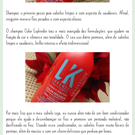
Shampoo: o primeiro passo para cabelos limpos e com aspecto de saudáveis. Afinal,
ninguém merece fios pesados e com aspecto oleoso.
O shampoo Color Explendor traz a mais avançada das formulações que ajudam na
fixação da cor e vibrance nas tonalidade. O seu uso diário promove, além de cabelos
limpos e saudáveis, brilho intenso e efeito tridimensional.
Por mais liso que o meu cabelo seja, eu nunca abro mão de um bom condicionador
porque ele ajuda a desembaraçar os fios e promove um penteado maleável, não
danificando os fios. Usando esse condicionador, os cabelos ficam muito fáceis de
pentear, além de macios e com um cheiro delicioso que perdura por horas.