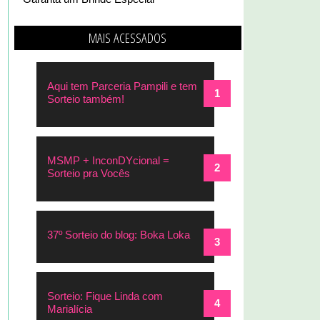
MAIS ACESSADOS
Aqui tem Parceria Pampili e tem
Sorteio também!
MSMP + InconDYcional =
Sorteio pra Vocês
37º Sorteio do blog: Boka Loka
Sorteio: Fique Linda com
Marialícia