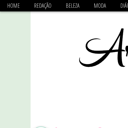
async='async' data-ad-client='ca-pub-1470782825684808'
HOME
REDAÇÃO
BELEZA
MODA
DIÁ