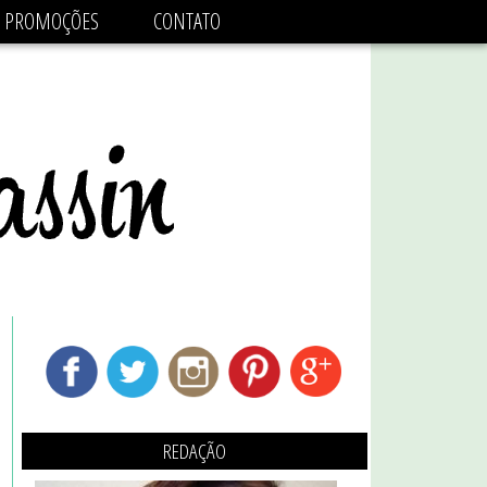
adsbygoogle.js'/>
PROMOÇÕES
CONTATO
REDAÇÃO