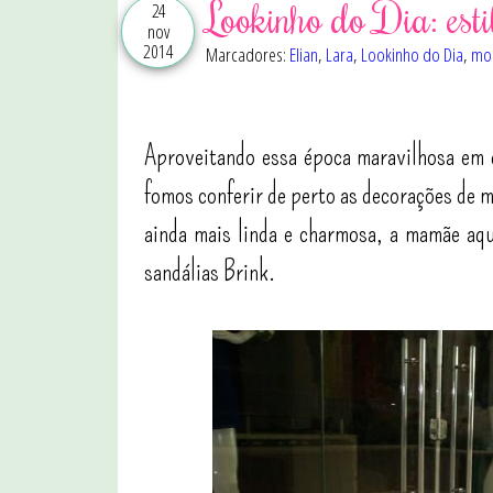
Lookinho do Dia: esti
24
nov
2014
Marcadores:
Elian
,
Lara
,
Lookinho do Dia
,
mod
Aproveitando essa época maravilhosa em 
fomos conferir de perto as decorações de m
ainda mais linda e charmosa, a mamãe aq
sandálias Brink.