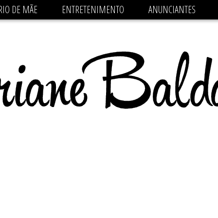
 src='https://pagead2.googlesyndication.com/pagead/js/
RIO DE MÃE
ENTRETENIMENTO
ANUNCIANTES