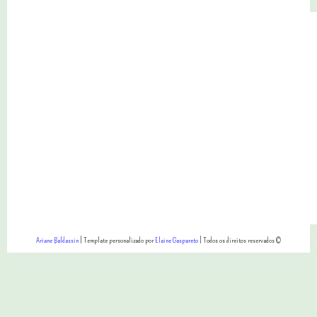
Ariane Baldassin
| Template personalizado por
Elaine Gaspareto
| Todos os direitos reservados ©