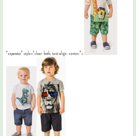
"separator" style="clear: both; text-align: center;">