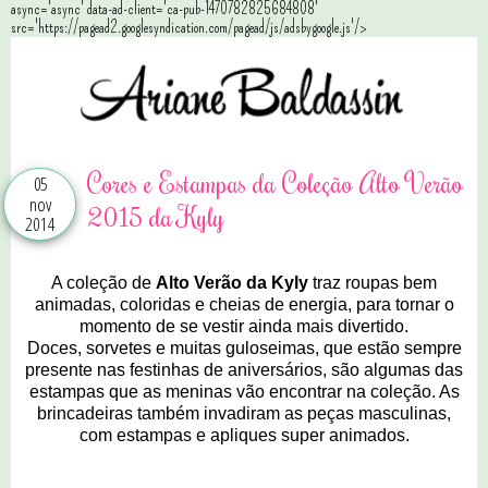
async='async' data-ad-client='ca-pub-1470782825684808'
src='https://pagead2.googlesyndication.com/pagead/js/adsbygoogle.js'/>
Cores e Estampas da Coleção Alto Verão
05
nov
2015 da Kyly
2014
A coleção de
Alto Verão da Kyly
traz roupas bem
animadas, coloridas e cheias de energia, para tornar o
momento de se vestir ainda mais divertido.
Doces, sorvetes e muitas guloseimas, que estão sempre
presente nas festinhas de aniversários, são algumas das
estampas que as meninas vão encontrar na coleção. As
brincadeiras também invadiram as peças masculinas,
com estampas e apliques super animados.