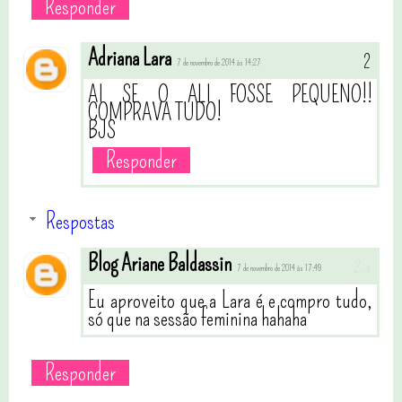
Responder
Adriana Lara
7 de novembro de 2014 às 14:27
AI SE O ALI FOSSE PEQUENO!!
COMPRAVA TUDO!
BJS
Responder
Respostas
Blog Ariane Baldassin
7 de novembro de 2014 às 17:49
Eu aproveito que a Lara é e compro tudo,
só que na sessão feminina hahaha
Responder