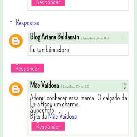
Responder
Respostas
Blog Ariane Baldassin
6 de novembro de 2014 às 14:21
Eu também adoro!
Responder
Mãe Vaidosa
5 de novembro de 2014 às 15:20
Adorei conhecer essa marca. O calçado da
Lara ficou um charme.
Super fofo.
Bjks da
Mãe Vaidosa
Responder