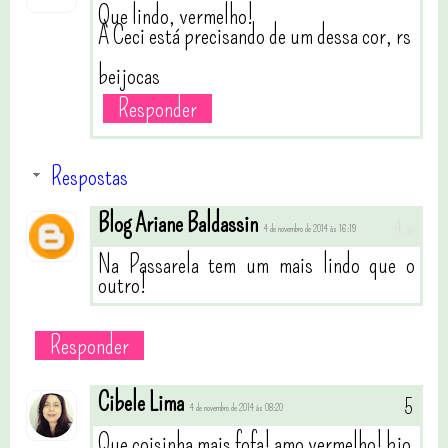
Que lindo, vermelho!
A Ceci está precisando de um dessa cor, rs
beijocas
Responder
Respostas
Blog Ariane Baldassin
4 de novembro de 2014 às 16:19
Na Passarela tem um mais lindo que o
outro!
Responder
Cibele Lima
4 de novembro de 2014 às 08:20
Que coisinha mais fofa! amo vermelho! bjo