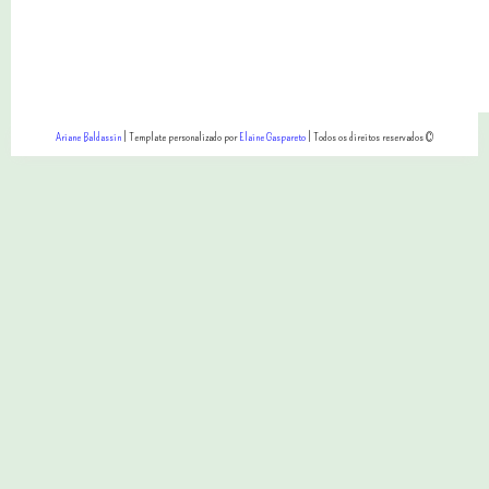
Ariane Baldassin
| Template personalizado por
Elaine Gaspareto
| Todos os direitos reservados ©