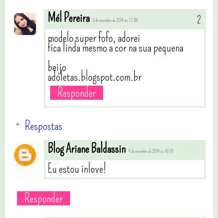
Mél Pereira
3 de novembro de 2014 às 17:38
modelo super fofo, adorei
fica linda mesmo a cor na sua pequena
beijo
adoletas.blogspot.com.br
Responder
Respostas
Blog Ariane Baldassin
4 de novembro de 2014 às 16:19
Eu estou inlove!
Responder