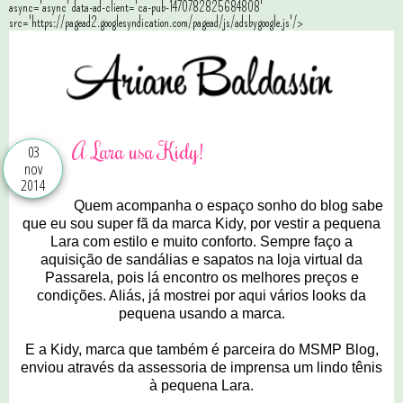
async='async' data-ad-client='ca-pub-1470782825684808'
src='https://pagead2.googlesyndication.com/pagead/js/adsbygoogle.js'/>
A Lara usa Kidy!
03
nov
2014
Quem acompanha o espaço sonho do blog sabe
que eu sou super fã da marca Kidy, por vestir a pequena
Lara com estilo e muito conforto. Sempre faço a
aquisição de sandálias e sapatos na loja virtual da
Passarela, pois lá encontro os melhores preços e
condições. Aliás, já mostrei por aqui vários looks da
pequena usando a marca.
E a Kidy, marca que também é parceira do MSMP Blog,
enviou através da assessoria de imprensa um lindo tênis
à pequena Lara.