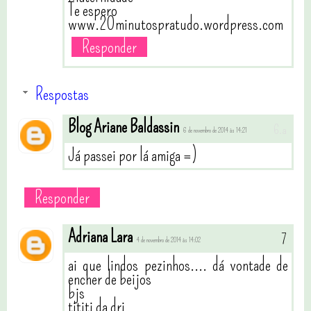
Te espero
www.20minutospratudo.wordpress.com
Responder
Respostas
Blog Ariane Baldassin
6 de novembro de 2014 às 14:21
Já passei por lá amiga =)
Responder
Adriana Lara
4 de novembro de 2014 às 14:02
ai que lindos pezinhos.... dá vontade de
encher de beijos
bjs
tititi da dri