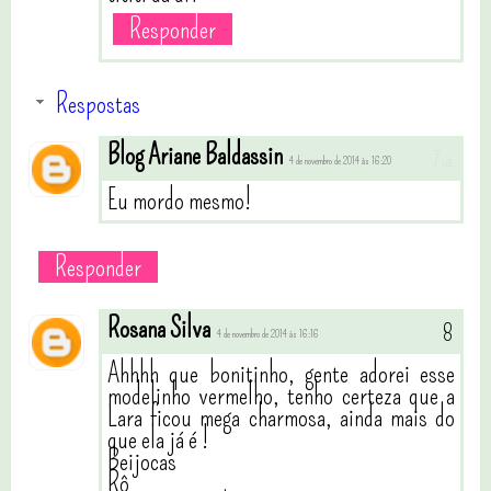
Responder
Respostas
Blog Ariane Baldassin
4 de novembro de 2014 às 16:20
Eu mordo mesmo!
Responder
Rosana Silva
4 de novembro de 2014 às 16:16
Ahhhh que bonitinho, gente adorei esse
modelinho vermelho, tenho certeza que a
Lara ficou mega charmosa, ainda mais do
que ela já é !
Beijocas
Rô