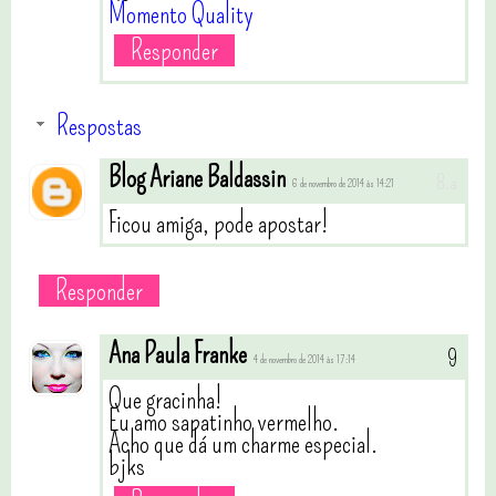
Momento Quality
Responder
Respostas
Blog Ariane Baldassin
6 de novembro de 2014 às 14:21
Ficou amiga, pode apostar!
Responder
Ana Paula Franke
4 de novembro de 2014 às 17:14
Que gracinha!
Eu amo sapatinho vermelho.
Acho que dá um charme especial.
bjks