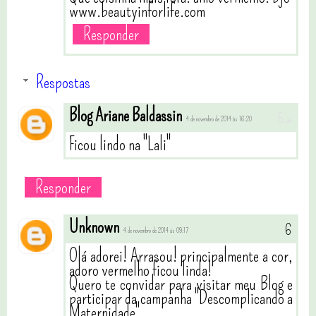
www.beautyinforlife.com
Responder
Respostas
Blog Ariane Baldassin
4 de novembro de 2014 às 16:20
Ficou lindo na "Lali"
Responder
Unknown
4 de novembro de 2014 às 09:17
Olá adorei! Arrasou! principalmente a cor,
adoro vermelho ficou linda!
Quero te convidar para visitar meu Blog e
participar da campanha "Descomplicando a
Maternidade"