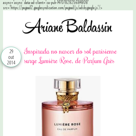
async='async' data-ad-client='ca-pub-1470782825684808'
src='https://pagead2.googlesyndication.com/pagead/js/adsbygoogle.js'/>
Inspirada no nascer do sol parisiense
29
out
surge Lumière Rose, de Parfum Grès
2014