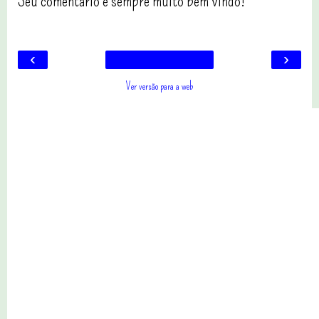
Seu comentário é sempre muito bem vindo!
‹
›
Ver versão para a web