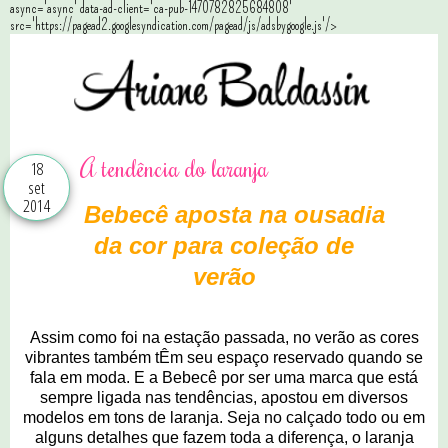
async='async' data-ad-client='ca-pub-1470782825684808'
src='https://pagead2.googlesyndication.com/pagead/js/adsbygoogle.js'/>
A tendência do laranja
18
set
2014
Bebecê aposta na ousadia
da cor para coleção de
verão
Assim como foi na estação passada, no verão as cores
vibrantes também tÊm seu espaço reservado quando se
fala em moda. E a Bebecê por ser uma marca que está
sempre ligada nas tendências, apostou em diversos
modelos em tons de laranja. Seja no calçado todo ou em
alguns detalhes que fazem toda a diferença, o laranja