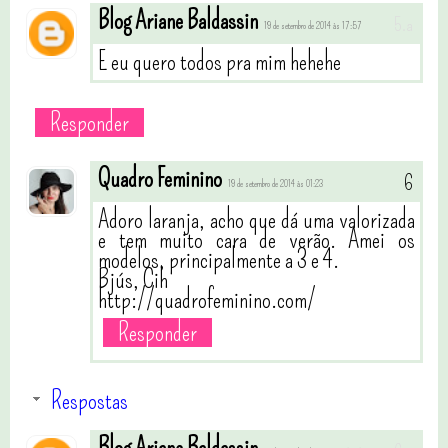
Blog Ariane Baldassin
19 de setembro de 2014 às 17:57
E eu quero todos pra mim hehehe
Responder
Quadro Feminino
19 de setembro de 2014 às 01:23
Adoro laranja, acho que dá uma valorizada
e tem muito cara de verão. Amei os
modelos, principalmente a 3 e 4.
Bjús, Cih
http://quadrofeminino.com/
Responder
Respostas