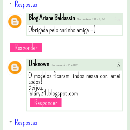
Respostas
Blog Ariane Baldassin
19 de setembro de 2014 às 17:57
Obrigada pelo carinho amiga =)
Responder
Unknown
19 de setembro de 2014 às 00:24
O modelos ficaram lindos nessa cor, amei
todos!
Beijos!
islary34.blogspot.com
Responder
Respostas