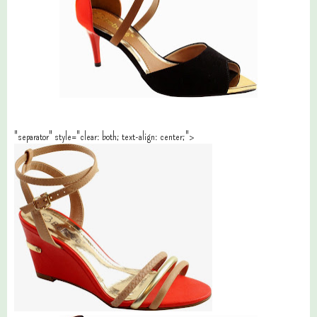
"separator" style="clear: both; text-align: center;">