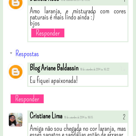
18 de setembro de 2014 às 15:39
Amo laranja, e misturado com cores
naturais é mais lindo ainda :)
bjos
Responder
Respostas
Blog Ariane Baldassin
18 de setembro de 2014 às 16:22
Eu fiquei apaixonada!
Responder
Cristiane Lima
18 de setembro de 2014 às 18:15
Amiga não sou chegada no cor laranja, mas
esses sapatos e sandálias estão de arrasar