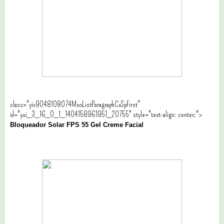
class="yiv9048108074MsoListParagraphCxSpFirst"
id="yui_3_16_0_1_1404158961951_20755" style="text-align: center;">
Bloqueador Solar FPS 55 Gel Creme Facial