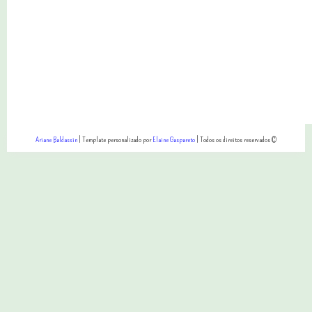
Ariane Baldassin
| Template personalizado por
Elaine Gaspareto
| Todos os direitos reservados ©