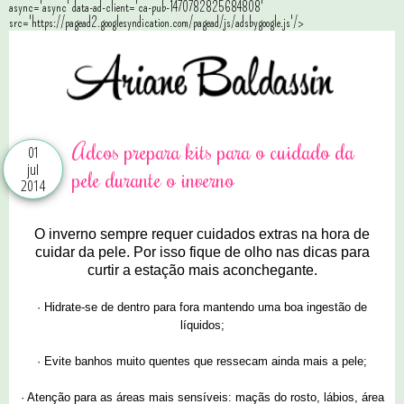
async='async' data-ad-client='ca-pub-1470782825684808'
src='https://pagead2.googlesyndication.com/pagead/js/adsbygoogle.js'/>
Adcos prepara kits para o cuidado da
01
jul
pele durante o inverno
2014
O inverno sempre requer cuidados extras na hora de
cuidar da pele. Por isso fique de olho nas dicas para
curtir a estação mais aconchegante.
·
Hidrate-se de dentro para fora mantendo uma boa ingestão de
líquidos;
·
Evite banhos muito quentes que ressecam ainda mais a pele;
·
Atenção para as áreas mais sensíveis: maçãs do rosto, lábios, área