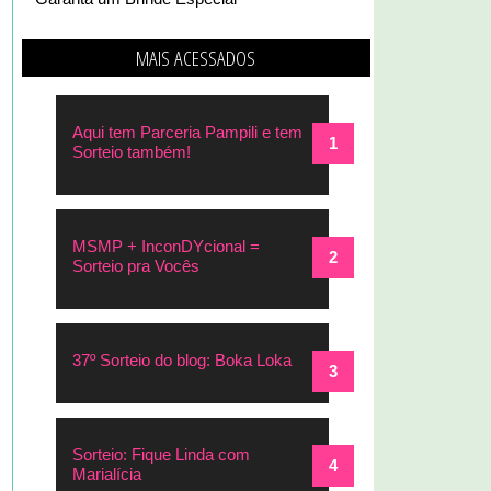
MAIS ACESSADOS
Aqui tem Parceria Pampili e tem
Sorteio também!
MSMP + InconDYcional =
Sorteio pra Vocês
37º Sorteio do blog: Boka Loka
Sorteio: Fique Linda com
Marialícia