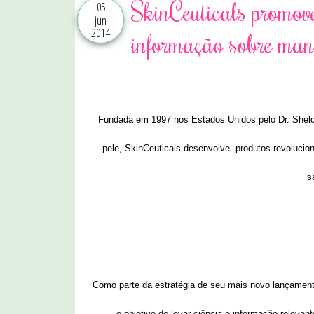
SkinCeuticals promov
05
jun
2014
informação sobre man
Fundada em 1997 nos Estados Unidos pelo Dr. Sheldon
pele, SkinCeuticals desenvolve produtos revolucio
s
Como parte da estratégia de seu mais novo lançamen
o objetivo de levar ciência e informação releva