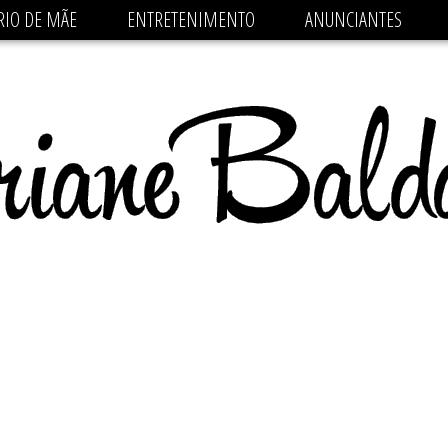
 src='https://pagead2.googlesyndication.com/pagead/js/
RIO DE MÃE
ENTRETENIMENTO
ANUNCIANTES