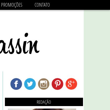
adsbygoogle.js'/>
PROMOÇÕES
CONTATO
REDAÇÃO