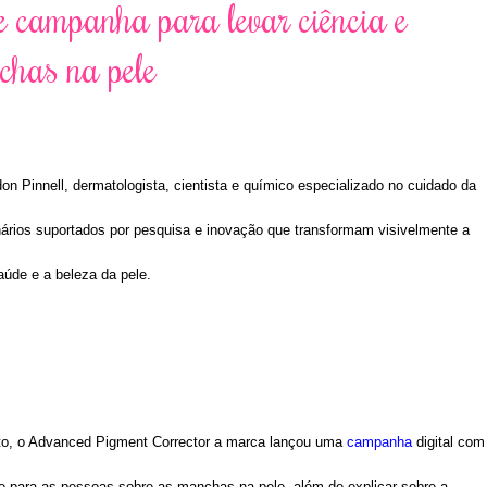
e campanha para levar ciência e
chas na pele
 Pinnell, dermatologista, cientista e químico especializado no cuidado da
nários suportados por pesquisa e inovação que transformam visivelmente a
aúde e a beleza da pele.
to, o Advanced Pigment Corrector a marca lançou uma
campanha
digital com
nte para as pessoas sobre as manchas na pele, além de explicar sobre a