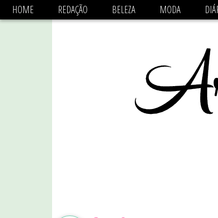
async='async' data-ad-client='ca-pub-1470782825684808'
HOME
REDAÇÃO
BELEZA
MODA
DIÁ