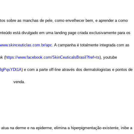
itos sobre as manchas de pele, como envelhecer bem, e aprender a como
onteúdo está divulgado em uma landing page criada exclusivamente para os
www.skinceuticlas.com.br/apc
. A campanha é totalmente integrada com as
k (
https://www.facebook.com/SkinCeuticalsBrasil?fref=ts
), youtube
53gPqsYDt1A
) e com a parte off-line através dos dermatologistas e pontos de
venda.
 atua na derme e na epiderme, elimina a hiperpigmentação existente, inibe a