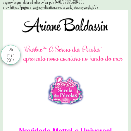
async='async' data-ad-client='ca-pub-1470782825684808'
src='https://pagead2.googlesyndication.com/pagead/js/adsbygoogle.js'/>
“Barbie™ A Sereia das Pérolas”
26
mar
apresenta nova aventura no fundo do mar
2014
Novidade Mattel e Universal