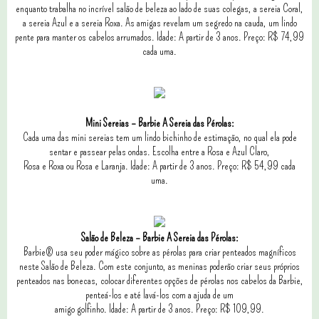
enquanto trabalha no incrível salão de beleza ao lado de suas colegas, a sereia Coral,
a sereia Azul e a sereia Roxa. As amigas revelam um segredo na cauda, um lindo
pente para manter os cabelos arrumados. Idade: A partir de 3 anos. Preço: R$ 74,99
cada uma.
Mini Sereias – Barbie A Sereia das Pérolas:
Cada uma das mini sereias tem um lindo bichinho de estimação, no qual ela pode
sentar e passear pelas ondas. Escolha entre a Rosa e Azul Claro,
Rosa e Roxa ou Rosa e Laranja. Idade: A partir de 3 anos. Preço: R$ 54,99 cada
uma.
Salão de Beleza – Barbie A Sereia das Pérolas:
Barbie® usa seu poder mágico sobre as pérolas para criar penteados magníficos
neste Salão de Beleza. Com este conjunto, as meninas poderão criar seus próprios
penteados nas bonecas, colocar diferentes opções de pérolas nos cabelos da Barbie,
penteá-los e até lavá-los com a ajuda de um
amigo golfinho. Idade: A partir de 3 anos. Preço: R$ 109,99.