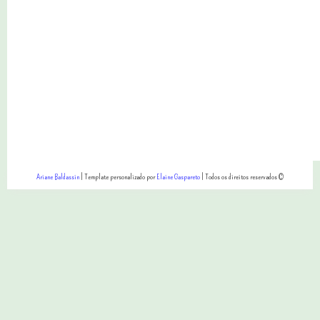
Ariane Baldassin
| Template personalizado por
Elaine Gaspareto
| Todos os direitos reservados ©