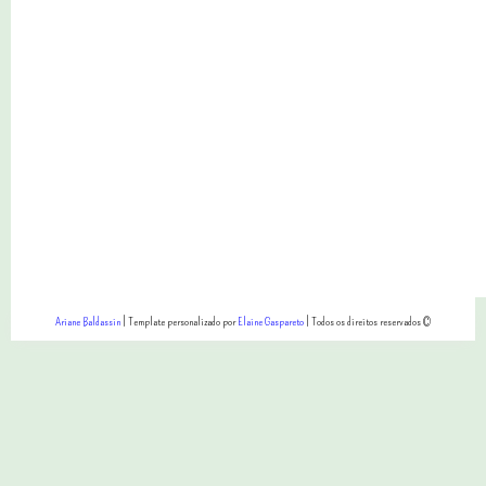
Ariane Baldassin
| Template personalizado por
Elaine Gaspareto
| Todos os direitos reservados ©