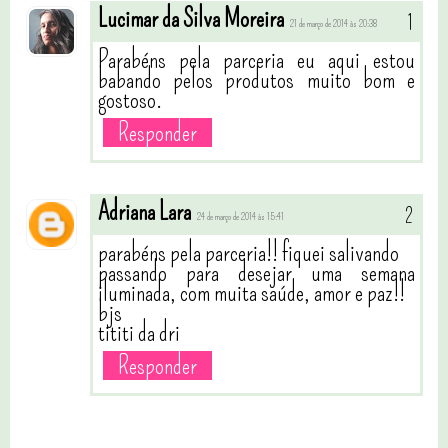
Lucimar da Silva Moreira
21 de março de 2014 às 20:38
Parabéns pela parceria eu aqui estou
babando pelos produtos muito bom e
gostoso.
Responder
Adriana Lara
24 de março de 2014 às 15:41
parabéns pela parceria!! fiquei salivando
passando para desejar uma semana
iluminada, com muita saúde, amor e paz!!
bjs
tititi da dri
Responder