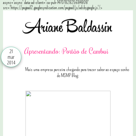
async='async' data-ad-client='ca-pub-1470782825684808'
src='https://pagead2.googlesyndication.com/pagead/js/adsbygoogle.js'/>
Apresentando: Portão de Cambuí
21
mar
2014
Mais uma empresa parceira chegando para trazer sabor ao espaço sonho
do MSMP Blog: