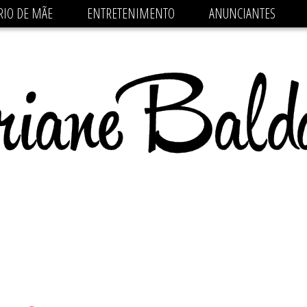
 src='https://pagead2.googlesyndication.com/pagead/js/
RIO DE MÃE
ENTRETENIMENTO
ANUNCIANTES