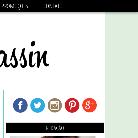
adsbygoogle.js'/>
PROMOÇÕES
CONTATO
REDAÇÃO