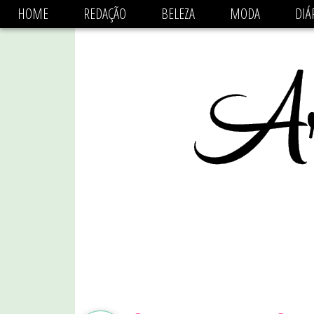
async='async' data-ad-client='ca-pub-1470782825684808'
HOME
REDAÇÃO
BELEZA
MODA
DIÁ