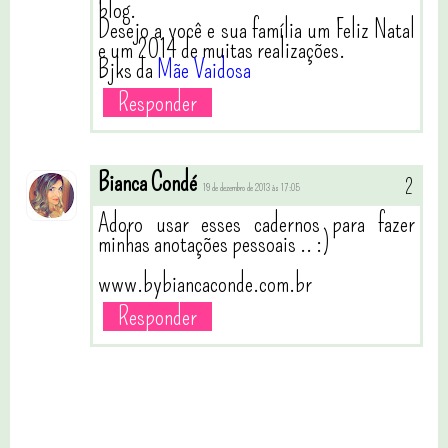
blog.
Desejo a você e sua família um Feliz Natal
e um 2014 de muitas realizações.
Bjks da
Mãe Vaidosa
Responder
Bianca Condé
19 de dezembro de 2013 às 17:05
Adoro usar esses cadernos para fazer
minhas anotações pessoais .. :)
www.bybiancaconde.com.br
Responder