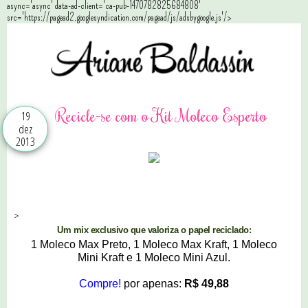
async='async' data-ad-client='ca-pub-1470782825684808'
src='https://pagead2.googlesyndication.com/pagead/js/adsbygoogle.js'/>
Recicle-se com o Kit Moleco Esperto
19
dez
2013
>
Um mix exclusivo que valoriza o papel reciclado
:
1 Moleco Max Preto, 1 Moleco Max Kraft, 1 Moleco
Mini
Kraft
e 1 Moleco Mini Azul.
Compre!
por apenas:
R$ 49,88