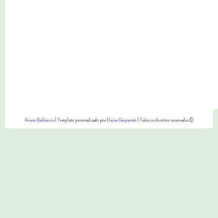
Ariane Baldassin
| Template personalizado por
Elaine Gaspareto
| Todos os direitos reservados ©