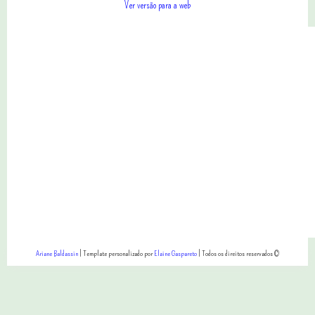
Ver versão para a web
Ariane Baldassin
| Template personalizado por
Elaine Gaspareto
| Todos os direitos reservados ©