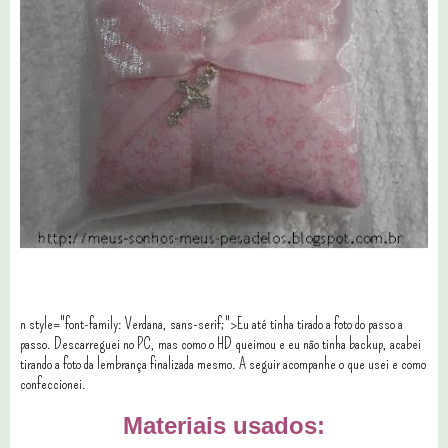
n style="font-family: Verdana, sans-serif;">Eu até tinha tirado a foto do passo a
passo. Descarreguei no PC, mas como o HD queimou e eu não tinha backup, acabei
tirando a foto da lembrança finalizada mesmo. A seguir acompanhe o que usei e como
confeccionei.
Materiais usados: