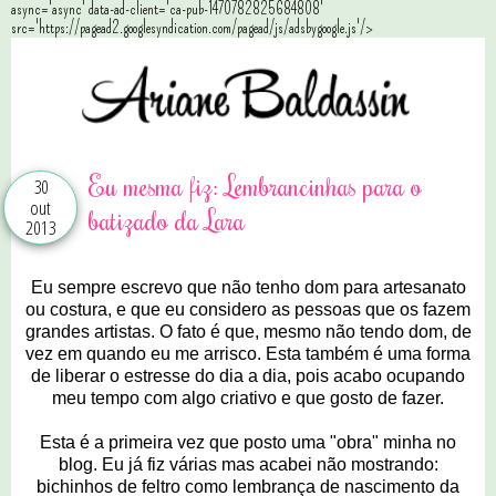
async='async' data-ad-client='ca-pub-1470782825684808'
src='https://pagead2.googlesyndication.com/pagead/js/adsbygoogle.js'/>
Eu mesma fiz: Lembrancinhas para o
30
out
batizado da Lara
2013
Eu sempre escrevo que não tenho dom para artesanato
ou costura, e que eu considero as pessoas que os fazem
grandes artistas. O fato é que, mesmo não tendo dom, de
vez em quando eu me arrisco. Esta também é uma forma
de liberar o estresse do dia a dia, pois acabo ocupando
meu tempo com algo criativo e que gosto de fazer.
Esta é a primeira vez que posto uma "obra" minha no
blog. Eu já fiz várias mas acabei não mostrando:
bichinhos de feltro como lembrança de nascimento da