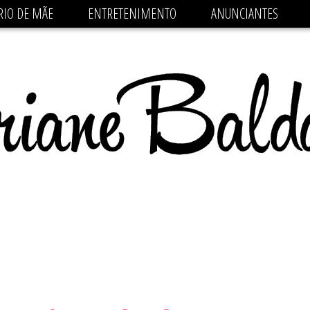
 src='https://pagead2.googlesyndication.com/pagead/js/
RIO DE MÃE
ENTRETENIMENTO
ANUNCIANTES