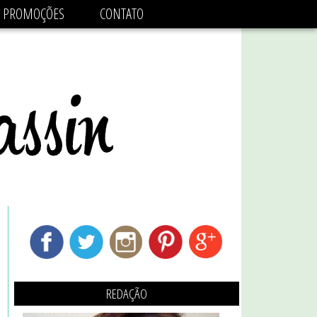
adsbygoogle.js'/>
PROMOÇÕES
CONTATO
REDAÇÃO