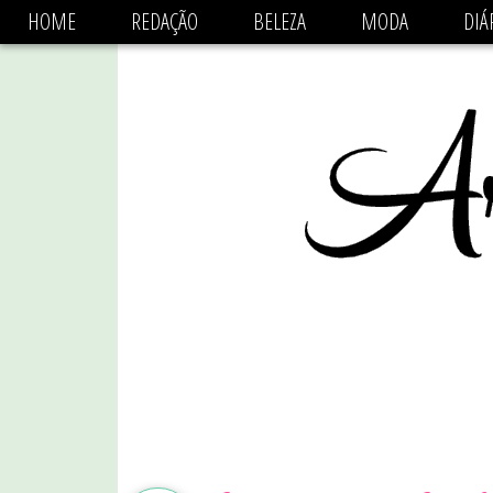
async='async' data-ad-client='ca-pub-1470782825684808'
HOME
REDAÇÃO
BELEZA
MODA
DIÁ