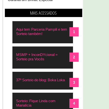
MAIS ACESSADOS
Aqui tem Parceria Pampili e tem
Sorteio também!
MSMP + InconDYcional =
Sorteio pra Vocês
37º Sorteio do blog: Boka Loka
Sorteio: Fique Linda com
Marialícia