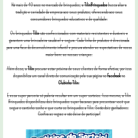
Há mais de 40 anos no mercado de brinquedos, a
TilinBrinquedos
busca aliar a
tradição e seriedade da empresa aos seus produtos, oferecendo aos seus
consumidores brinquedos educativos e de qualidade.
Os brinquedos
Tilin
são confeccionados com materiais resistentes e duráveis e
garantem uma brincadeira saudável e segura. Cada linha de produtos é direcionada
para uma fase do desenvolvimento infantil e procura atender as expectativas de nosso
maior bem: as nossas crianças.
Além disso, a
Tilin
procurar estar próxima de seus clientes de forma efetiva, por isso
disponibiliza um canal direto de comunicação pela sua página no
Facebook
no
Clubinho Tilin
.
E essa super parceria só poderia resultar em um super sorteios. Isso mesmo, a Tilin
Brinquedos disponibilizou dois brinquedos super bacanas para presentear você que
segue o cantinho sonho e que curte os brinquedos a Tilin. Serão dois ganhadores.
Confira as regras e não deixe de participar!