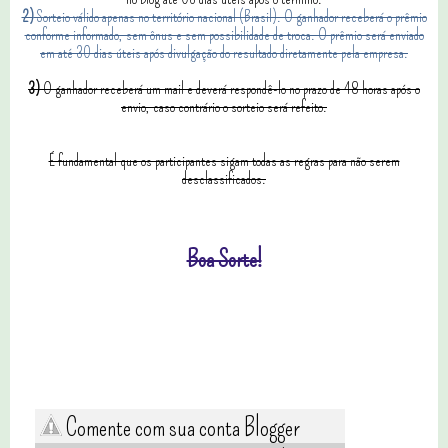
2)
Sorteio válido apenas no território nacional (Brasil). O ganhador receberá o prêmio
conforme informado, sem ônus e sem possibilidade de troca. O prêmio será enviado
em até 30 dias úteis após divulgação do resultado diretamente pela empresa.
3)
O ganhador receberá um mail e deverá respondê-lo no prazo de 48 horas após o
envio, caso contrário o sorteio será refeito.
É fundamental que os participantes sigam todas as regras para não serem
desclassificados.
Boa Sorte!
Comente com sua conta Blogger