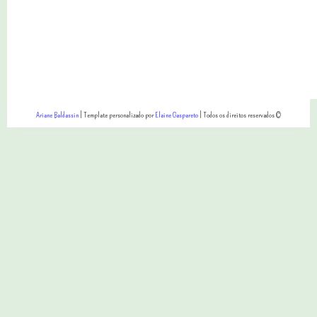
Ariane Baldassin
| Template personalizado por
Elaine Gaspareto
| Todos os direitos reservados ©