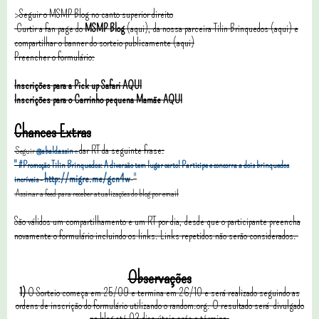
>
Seguir o MSMP Blog no canto superior direito
Curtir a fan page do
MSMP
Blog
(aqui), da nossa parceira Tilin Brinquedos
(aqui)
e
compartilhar o banner do sorteio publicamente (aqui)
Preencher o formulário:
Inscrições para a Pick up Safari AQUI
Inscrições para o Carrinho pequena Mamãe AQUI
Chances Extras
dar RT da seguinte frase:
Seguir
@abaldassin
e
" #Promoção Tilin Brinquedos
: A diversão tem lugar certo! Participe e concorra a dois brinquedos
http://migre.me/gcn4w
"
incríveis -
Assinar a feed para receber atualizações do blog por email
São válidos um compartilhamento e um RT por dia, desde que o participante preencha
novamente o formulário incluindo os links. Links repetidos não serão considerados.
Observações
1)
O Sorteio começa em 25/09 e termina em 26/10 e será realizado seguindo as
ordens de inscrição do formulário utilizando o random.org. O resultado será divulgado
no blog até 03 dias úteis após o término.