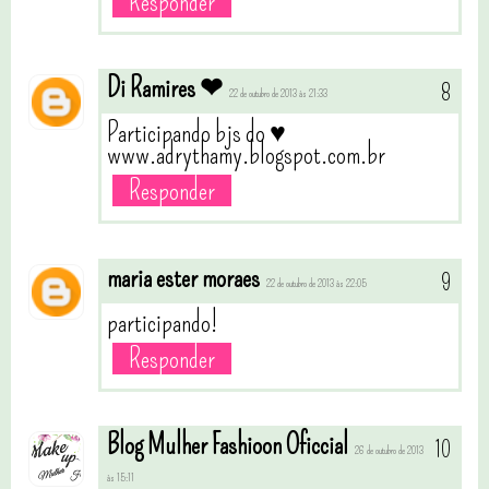
Responder
Di Ramires ❤
22 de outubro de 2013 às 21:33
Participando bjs do ♥
www.adrythamy.blogspot.com.br
Responder
maria ester moraes
22 de outubro de 2013 às 22:05
participando!
Responder
Blog Mulher Fashioon Oficcial
26 de outubro de 2013
às 15:11