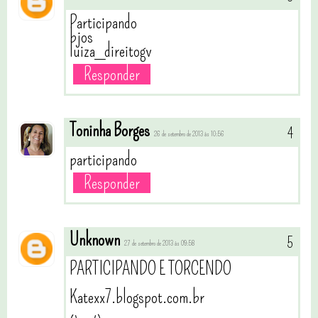
Participando
bjos
luiza_direitogv
Responder
Toninha Borges
26 de setembro de 2013 às 10:56
participando
Responder
Unknown
27 de setembro de 2013 às 09:58
PARTICIPANDO E TORCENDO
Katexx7.blogspot.com.br