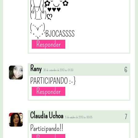
‎(\_/)✿˘◡˘✿
(^.^)*♥♥♥
(")_(")ღ
(¯`v´¯)
`•.¸.•´BJOCASSSS
Responder
Rany
30 de setembro de 2013 às 01:50
PARTICIPANDO :-}
Responder
Claudia Uchoa
5 de outubro de 2013 às 00:05
Participando!!