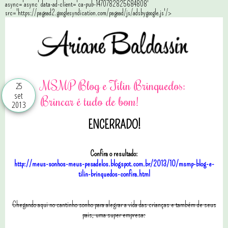
async='async' data-ad-client='ca-pub-1470782825684808'
src='https://pagead2.googlesyndication.com/pagead/js/adsbygoogle.js'/>
MSMP Blog e Tilin Brinquedos:
25
set
Brincar é tudo de bom!
2013
ENCERRADO!
Confira o resultado:
http://meus-sonhos-meus-pesadelos.blogspot.com.br/2013/10/msmp-blog-e-
tilin-brinquedos-confira.html
Chegando aqui no cantinho sonho para alegrar a vida das crianças e também de seus
pais, uma super empresa: