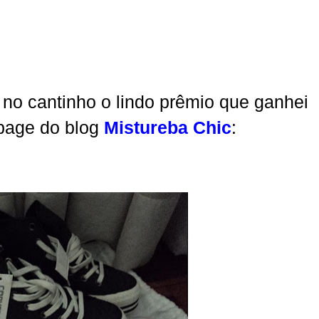
 no cantinho o lindo prêmio que ganhei
 page do blog
Mistureba Chic
: