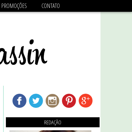
adsbygoogle.js'/>
PROMOÇÕES
CONTATO
REDAÇÃO