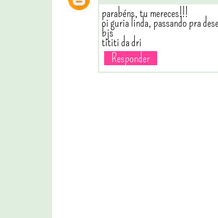
parabéns, tu mereces!!!
oi guria linda, passando pra des
bjs
tititi da dri
Responder