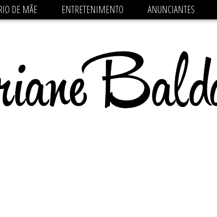
 src='https://pagead2.googlesyndication.com/pagead/js/
RIO DE MÃE
ENTRETENIMENTO
ANUNCIANTES