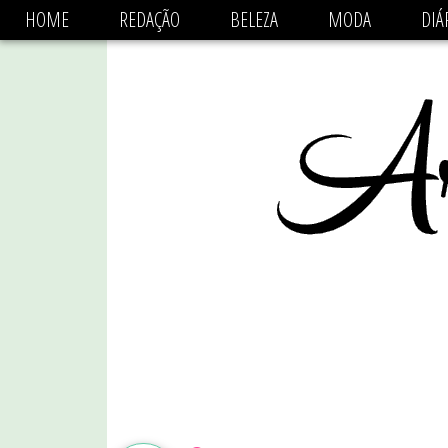
async='async' data-ad-client='ca-pub-1470782825684808'
HOME
REDAÇÃO
BELEZA
MODA
DIÁ