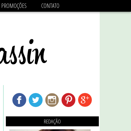
adsbygoogle.js'/>
PROMOÇÕES
CONTATO
REDAÇÃO