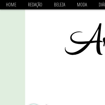
async='async' data-ad-client='ca-pub-1470782825684808'
HOME
REDAÇÃO
BELEZA
MODA
DIÁ