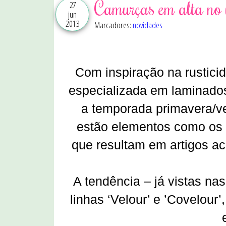
Camurças em alta no
27
jun
2013
Marcadores:
novidades
Com inspiração na rustici
especializada em laminados
a temporada primavera/ve
estão elementos como os 
que resultam em artigos
ac
A tendência – já vistas na
linhas ‘
Velour
’
e
’C
ovelour
’
,