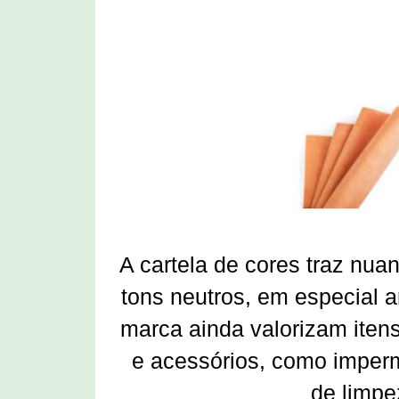
A cartela de
cores traz
nua
tons neutros, em especial a
marca ainda valorizam iten
e acessórios, como i
mperm
de limpe