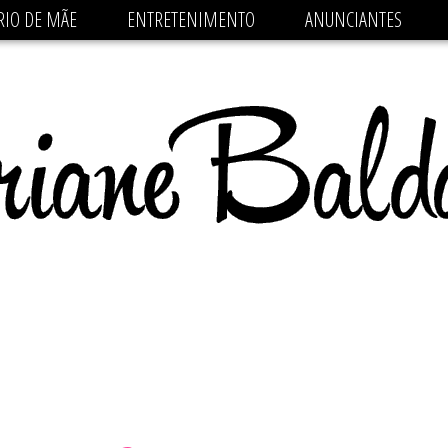
 src='https://pagead2.googlesyndication.com/pagead/js/
RIO DE MÃE
ENTRETENIMENTO
ANUNCIANTES