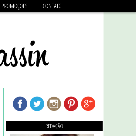
adsbygoogle.js'/>
PROMOÇÕES
CONTATO
REDAÇÃO