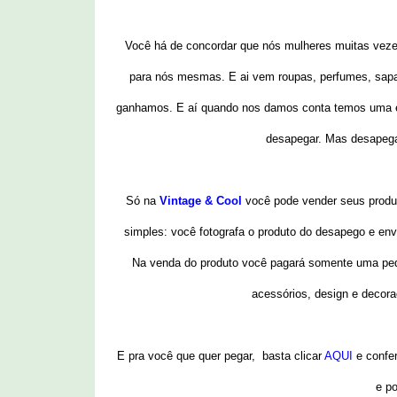
Você há de concordar que nós mulheres muitas vezes
para nós mesmas. E ai vem roupas, perfumes, sapat
ganhamos. E aí quando nos damos conta temos uma e
desapegar. Mas desapega
Só na
Vintage & Cool
você pode vender seus produ
simples: você fotografa o produto do desapego e env
Na venda do produto você pagará somente uma pe
acessórios, design e decoraç
E pra você que quer pegar, basta clicar
AQUI
e confer
e po