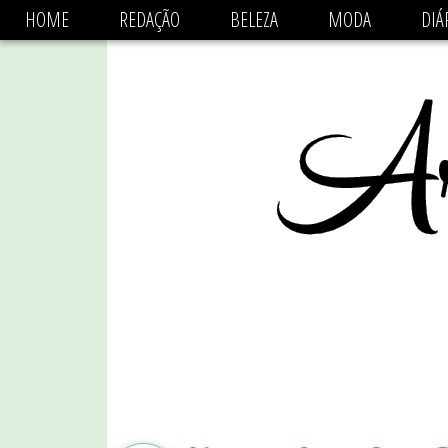
async='async' data-ad-client='ca-pub-1470782825684808'
HOME
REDAÇÃO
BELEZA
MODA
DIÁ