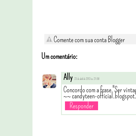
Comente com sua conta Blogger
Um comentário:
Ally
23 de abril de 2013 às 21:58
Concordo com a frase ''Ser vintag
~~ candyteen-official.blogspo
Responder