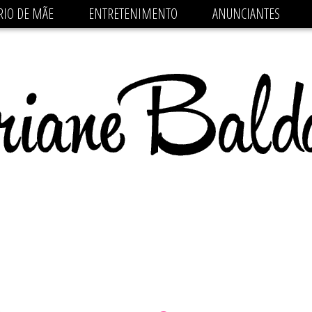
 src='https://pagead2.googlesyndication.com/pagead/js/
RIO DE MÃE
ENTRETENIMENTO
ANUNCIANTES