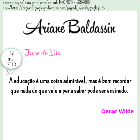
async='async' data-ad-client='ca-pub-1470782825684808'
src='https://pagead2.googlesyndication.com/pagead/js/adsbygoogle.js'/>
Frase do Dia
12
mar
2013
/div>
A educação é uma coisa admirável, mas é bom recordar
que nada do que vale a pena saber pode ser ensinado.
Oscar Wilde