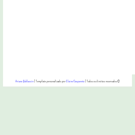
Ariane Baldassin
| Template personalizado por
Elaine Gaspareto
| Todos os direitos reservados ©