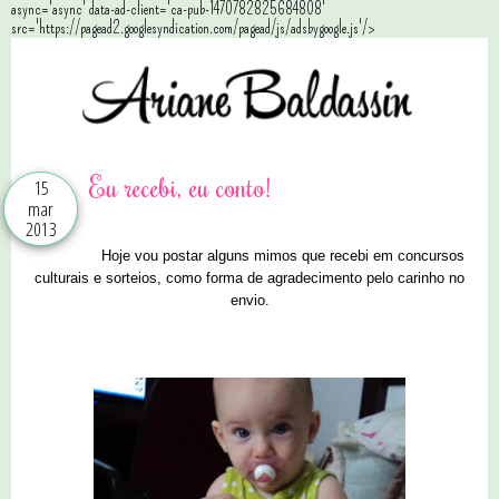
async='async' data-ad-client='ca-pub-1470782825684808'
src='https://pagead2.googlesyndication.com/pagead/js/adsbygoogle.js'/>
Eu recebi, eu conto!
15
mar
2013
Hoje vou postar alguns mimos que recebi em concursos
culturais e sorteios, como forma de agradecimento pelo carinho no
envio.