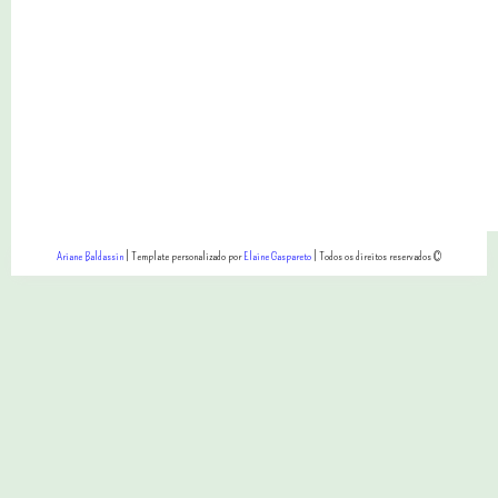
Ariane Baldassin
| Template personalizado por
Elaine Gaspareto
| Todos os direitos reservados ©