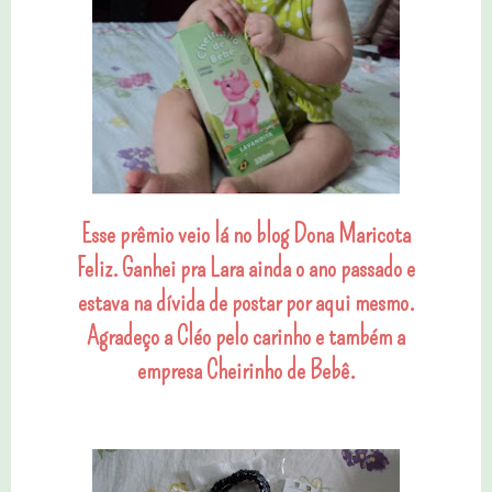
Esse prêmio veio lá no blog Dona Maricota
Feliz. Ganhei pra Lara ainda o ano passado e
estava na dívida de postar por aqui mesmo.
Agradeço a Cléo pelo carinho e também a
empresa Cheirinho de Bebê.