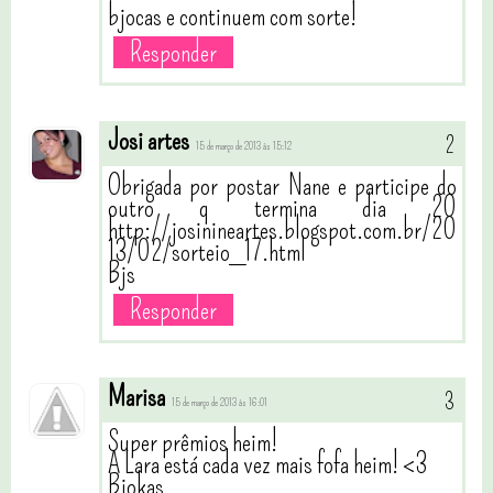
bjocas e continuem com sorte!
Responder
Josi artes
15 de março de 2013 às 15:12
Obrigada por postar Nane e participe do
outro q termina dia 20
http://josinineartes.blogspot.com.br/20
13/02/sorteio_17.html
Bjs
Responder
Marisa
15 de março de 2013 às 16:01
Super prêmios heim!
A Lara está cada vez mais fofa heim! <3
Bjokas