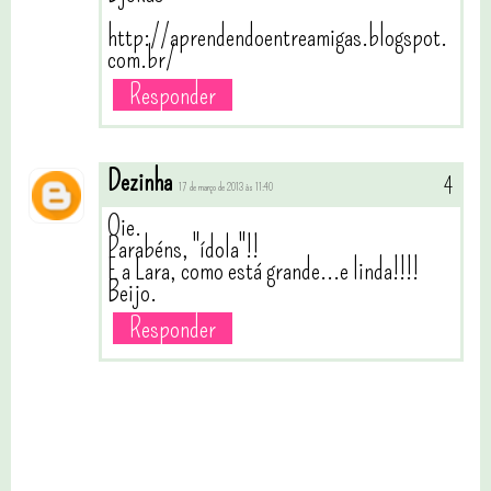
http://aprendendoentreamigas.blogspot.
com.br/
Responder
Dezinha
17 de março de 2013 às 11:40
Oie.
Parabéns, "ídola"!!
E a Lara, como está grande...e linda!!!!
Beijo.
Responder