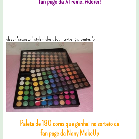
fan page da XTreme. Adorei!
class="separator" style="clear: both; text-align: center;">
Paleta de 180 cores que ganhei no sorteio da
fan page da Nany MakeUp