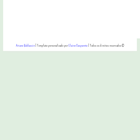
Ariane Baldassin
| Template personalizado por
Elaine Gaspareto
| Todos os direitos reservados ©