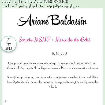
async='async' data-ad-client='ca-pub-1470782825684808'
src='https://pagead2.googlesyndication.com/pagead/js/adsbygoogle.js'/>
Sorteio MSMP + Mercado do Bebê
20
fev
2013
Ola Florzinhas!
Estou passando para lembrar a quem ainda não participou do sorteio do blog em parceria com o
Mercado do Bebê que hoje é o último dia para se inscrever. Dê uma chance a sua sorte e se inscreva.
Se você já está participando, aumente suas chances de ganhar marcando amigos ou dando RT da
frase. O prêmio é esse kit importado com quatro colheres para alimentação infantil que custa R$
149,00.
>