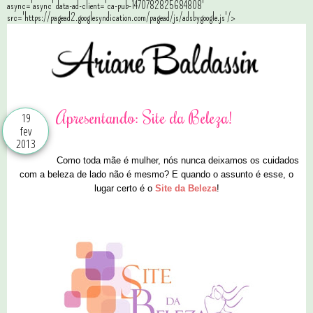
async='async' data-ad-client='ca-pub-1470782825684808'
src='https://pagead2.googlesyndication.com/pagead/js/adsbygoogle.js'/>
Apresentando: Site da Beleza!
19
fev
2013
Como toda mãe é mulher, nós nunca deixamos os cuidados
com a beleza de lado não é mesmo? E quando o assunto é esse, o
lugar certo é o
Site da Beleza
!