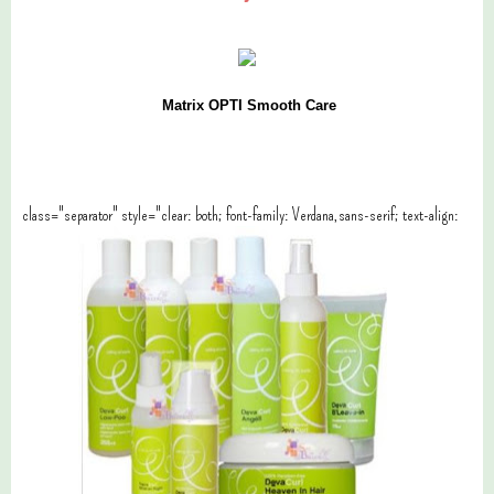
Matrix OPTI Smooth Care
class="separator" style="clear: both; font-family: Verdana,sans-serif; text-align: