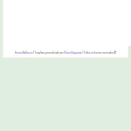
Ariane Baldassin
| Template personalizado por
Elaine Gaspareto
| Todos os direitos reservados ©