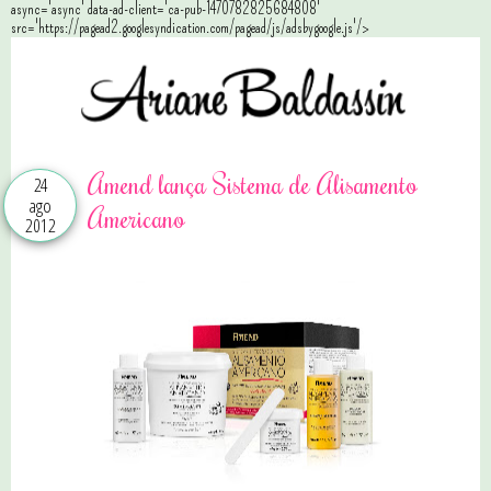
async='async' data-ad-client='ca-pub-1470782825684808'
src='https://pagead2.googlesyndication.com/pagead/js/adsbygoogle.js'/>
Amend lança Sistema de Alisamento
24
ago
Americano
2012