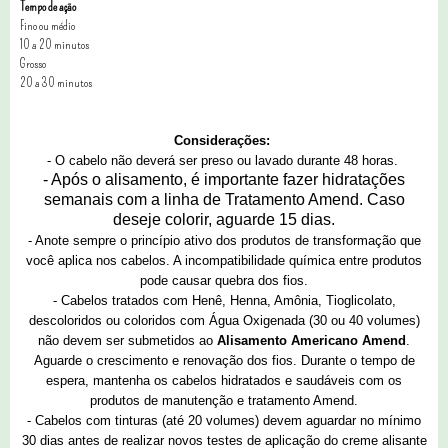
Tempo de ação
Fino ou médio
10 a 20 minutos
Grosso
20 a 30 minutos
Considerações:
-
O cabelo não deverá ser preso ou lavado durante 48 horas.
- Após o alisamento, é importante fazer hidratações
semanais com a linha de Tratamento Amend. Caso
deseje colorir, aguarde 15 dias.
- Anote sempre o princípio ativo dos produtos de transformação que
você aplica nos cabelos. A incompatibilidade química entre produtos
pode causar quebra dos fios.
- Cabelos tratados com Henê, Henna, Amônia, Tioglicolato,
descoloridos ou coloridos com Água Oxigenada (30 ou 40 volumes)
não devem ser submetidos ao
Alisamento Americano Amend
.
Aguarde o crescimento e renovação dos fios. Durante o tempo de
espera, mantenha os cabelos hidratados e saudáveis com os
produtos de manutenção e tratamento Amend.
-
Cabelos com tinturas (até 20 volumes) devem aguardar no mínimo
30 dias antes de realizar novos testes de aplicação do creme alisante