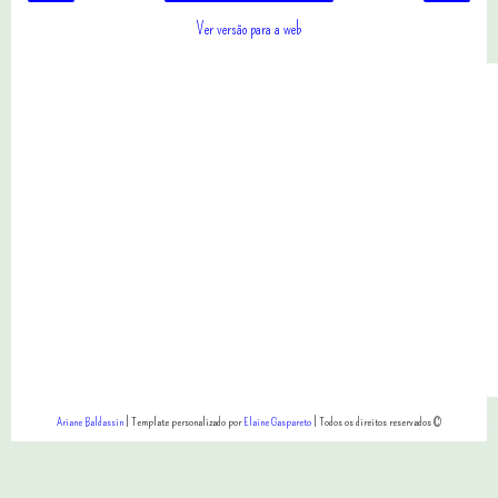
Ver versão para a web
Ariane Baldassin
| Template personalizado por
Elaine Gaspareto
| Todos os direitos reservados ©