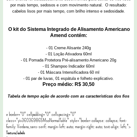
por mais tempo, sedosos e com movimento natural. O resultado:
cabelos lisos por mais tempo, com brilho intenso e sedosidade.
O kit do
Sistema Integrado de Alisamento Americano
Amend
contém:
- 01 Creme Alisante 240g
- 01 Loção Ativadora 60ml
- 01 Pomada Protetora Pré-alisamento Americano 20g
- 01 Shampoo Indicador 60ml
- 01 Máscara Intensificadora 60 ml
- 01 par de luvas, 01 espátula e folheto explicativo.
Preço médio: R$ 30,50
Tabela de tempo ação de acordo com as características dos fios
e border="0" cellpadding="0" cellspacing="0"
class="yiv360369865MsoNormalTable" style="border-collapse: collapse; font-
family: Verdana,sans-serif; margin-left: auto; margin-right: auto; text-align: left;">
Textura/cabelo