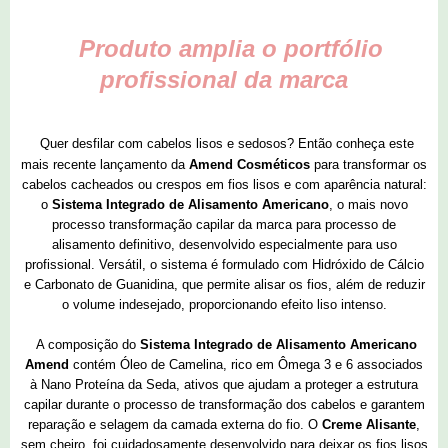
Produto amplia o portfólio
profissional da marca
Quer desfilar com cabelos lisos e sedosos? Então conheça este
mais recente lançamento da
Amend Cosméticos
para transformar os
cabelos cacheados ou crespos em fios lisos e com aparência natural:
o
Sistema Integrado de Alisamento Americano
, o mais novo
processo transformação capilar da marca para processo de
alisamento definitivo, desenvolvido especialmente para uso
profissional. Versátil, o sistema é formulado com Hidróxido de Cálcio
e Carbonato de Guanidina, que permite alisar os fios, além de reduzir
o volume indesejado, proporcionando efeito liso intenso.
A composição do
Sistema Integrado de Alisamento Americano
Amend
contém Óleo de Camelina, rico em Ômega 3 e 6 associados
à Nano Proteína da Seda, ativos que ajudam a proteger a estrutura
capilar durante o processo de transformação dos cabelos e garantem
reparação e selagem da camada externa do fio. O
Creme Alisante
,
sem cheiro, foi cuidadosamente desenvolvido para deixar os fios lisos