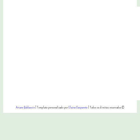
Ariane Baldassin
| Template personalizado por
Elaine Gaspareto
| Todos os direitos reservados ©