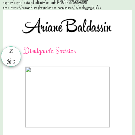
async='async' data-ad-client='ca-pub-1470782825684808'
src='https://pagead2.googlesyndication.com/pagead/js/adsbygoogle.js'/>
Divulgando Sorteios
29
jun
2012