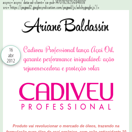
async='async' data-ad-client='ca-pub-1470782825684808'
src='https://pagead2.googlesyndication.com/pagead/js/adsbygoogle.js'/>
Cadiveu Professional lança Açaí Oil,
16
abr
garante performance inigualável: ação
2012
rejuvenescedora e proteção solar
Produto vai revolucionar o mercado de óleos, trazendo na
formulação puro óleo de açaí orgânico, com ação antioxidante 10