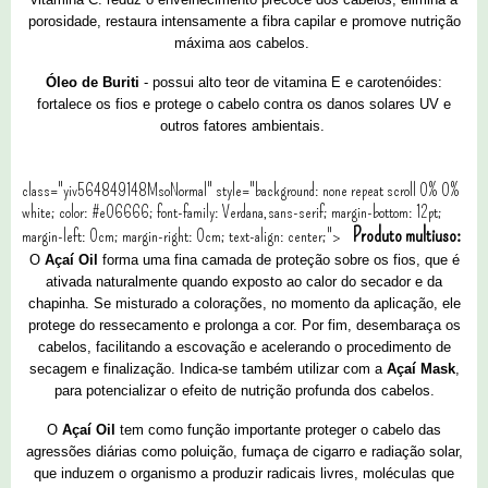
porosidade, restaura intensamente a fibra capilar e promove nutrição
máxima aos cabelos.
Óleo de Buriti
- possui alto teor de vitamina E e carotenóides:
fortalece os fios e protege o cabelo contra os danos solares UV e
outros fatores ambientais.
class="yiv564849148MsoNormal" style="background: none repeat scroll 0% 0%
white; color: #e06666; font-family: Verdana,sans-serif; margin-bottom: 12pt;
Produto multiuso:
margin-left: 0cm; margin-right: 0cm; text-align: center;">
O
Açaí Oil
forma uma fina camada de proteção sobre os fios, que é
ativada naturalmente quando exposto ao calor do secador e da
chapinha. Se misturado a colorações, no momento da aplicação, ele
protege do ressecamento e prolonga a cor. Por fim, desembaraça os
cabelos, facilitando a escovação e acelerando o procedimento de
secagem e finalização. Indica-se também utilizar com a
Açaí Mask
,
para potencializar o efeito de nutrição profunda dos cabelos.
O
Açaí Oil
tem como função importante proteger o cabelo das
agressões diárias como poluição, fumaça de cigarro e radiação solar,
que induzem o organismo a produzir radicais livres, moléculas que