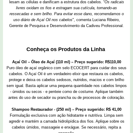
lesam as células e danificam a estrutura dos cabelos. “
Os radicais
livres oxidam os fios e estragam sua cutícula, tornando-as
ressecadas e sem brilho. Para evitar esse dano, recomendamos o
uso diário de Açaí Oil nos cabelos
"
,
comenta Luciana Ribeiro,
Gerente de Pesquisa e Desenvolvimento da Cadiveu Professional.
Conheça os Produtos da Linha
Açaí Oil – Óleo de Açaí (110 ml) – Preço sugerido: R$110,00
Puro óleo de açaí orgânico com selo ECOCERT para cuidar dos seus
cabelos. O Açaí Oil é um verdadeiro elixir que restaura os cabelos,
protege e deixa os cabelos sedosos, nutridos, macios e com brilho
sem igual. Basta aplicar uma pequena quantidade nos cabelos limpos
- úmidos ou secos - e penteie como de costume. Aplique também
antes do uso de secador ou prancha ou de processos de coloração.
Shampoo Restaurador - (250 ml) – Preço sugerido: R$ 41,00
Formulação exclusiva com ação hidratante e nutritiva. Limpa sem
agredir e mantém a camada hidrolipídica dos fios. Aplique sobre os
cabelos úmidos, massageie e enxágue. Se necessário, repita a