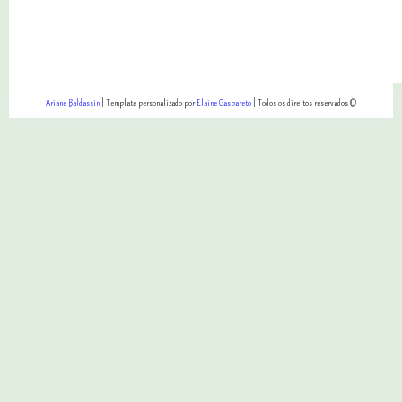
Ariane Baldassin
| Template personalizado por
Elaine Gaspareto
| Todos os direitos reservados ©