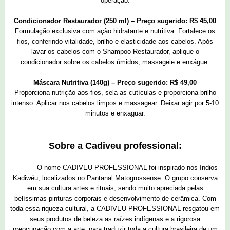
operação.
Condicionador Restaurador (250 ml) – Preço sugerido: R$ 45,00
Formulação exclusiva com ação hidratante e nutritiva. Fortalece os
fios, conferindo vitalidade, brilho e elasticidade aos cabelos. Após
lavar os cabelos com o Shampoo Restaurador, aplique o
condicionador sobre os cabelos úmidos, massageie e enxágue.
Máscara Nutritiva (140g) – Preço sugerido: R$ 49,00
Proporciona nutrição aos fios, sela as cutículas e proporciona brilho
intenso. Aplicar nos cabelos limpos e massagear. Deixar agir por 5-10
minutos e enxaguar.
Sobre a Cadiveu professional:
O nome CADIVEU PROFESSIONAL foi inspirado nos índios
Kadiwéu, localizados no Pantanal Matogrossense. O grupo conserva
em sua cultura artes e rituais, sendo muito apreciada pelas
belíssimas pinturas corporais e desenvolvimento de cerâmica. Com
toda essa riqueza cultural, a CADIVEU PROFESSIONAL resgatou em
seus produtos de beleza as raízes indígenas e a rigorosa
preocupação com a arte, para traduzir toda a cultura brasileira de um