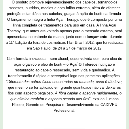
O produto promove rejuvenescimento dos cabelos, tornando-os
sedosos, nutridos, macios e com brilho extremo, além de oferecer
proteção solar diária aos cabelos, graças à ação do buriti na fórmula.
O lançamento integra a linha Açaí Therapy, que é composta por uma
linha completa de tratamentos para uso em casa. A linha Açaí
Therapy, que antes era voltada apenas para o mercado externo, será
apresentada no estande da marca, junto com o
lançamento
, durante
a 11ª Edição da feira de cosméticos Hair Brasil 2012, que foi realizada
em São Paulo, de 24 a 27 de março de 2012.
Com fórmula inovadora – sem álcool, desenvolvida com puro óleo de
açaí orgânico e óleo de buriti – o
Açaí Oil
oferece nutrição e
restauração ao cabelo ressecado, sem vida e quebradiço. A
transformação é rápida e perceptível logo nas primeiras aplicações.
“
Diferente dos outros óleos encontrados no mercado, esse é tão leve,
que mesmo se for aplicado em grande quantidade não vai deixar os
fios com aspecto pegajoso.
A fibra capilar o absorve rapidamente, o
que elimina também o aspecto pesado dos fios
”, explica Luciana
Ribeiro, Gerente de Pesquisa e Desenvolvimento da CADIVEU
Professional.