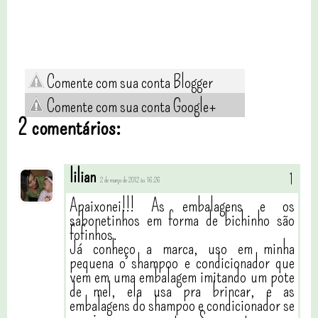
Comente com sua conta Blogger
Comente com sua conta Google+
2 comentários:
lilian
2 de março de 2012 às 16:26
Apaixonei!!! As embalagens e os
sabonetinhos em forma de bichinho são
fofinhos.
Já conheço a marca, uso em minha
pequena o shampoo e condicionador que
vem em uma embalagem imitando um pote
de mel, ela usa pra brincar, e as
embalagens do shampoo e condicionador se