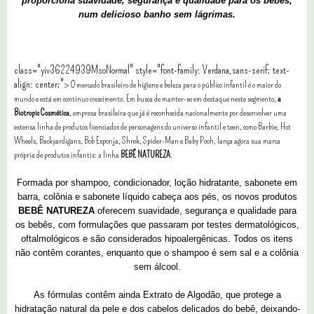
proporciona suavidade, segurança e qualidade para os bebês,
num delicioso banho sem lágrimas.
class="yiv36224939MsoNormal" style="font-family: Verdana,sans-serif; text-
align: center;">
O mercado brasileiro de higiene e beleza para o público infantil é o maior do
mundo e está em contínuo crescimento. Em busca de manter-se em destaque neste segmento,
a
Biotropic Cosmética
, empresa brasileira que já é reconhecida nacionalmente por desenvolver uma
extensa linha de produtos licenciados de personagens do universo infantil e teen, como Barbie, Hot
Wheels, Backyardigans, Bob Esponja, Shrek, Spider-Man e Baby Pooh, lança agora sua marca
própria de produtos infantis: a linha
BEBÊ NATUREZA
.
Formada por shampoo, condicionador, loção hidratante, sabonete em
barra, colônia e sabonete líquido cabeça aos pés, os novos produtos
BEBÊ NATUREZA
oferecem suavidade, segurança e qualidade para
os bebês, com formulações que passaram por testes dermatológicos,
oftalmológicos e são considerados hipoalergênicas. Todos os itens
não contêm corantes, enquanto que o shampoo é sem sal e a colônia
sem álcool.
As fórmulas contêm ainda Extrato de Algodão, que protege a
hidratação natural da pele e dos cabelos delicados do bebê, deixando-