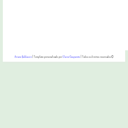
Ariane Baldassin
| Template personalizado por
Elaine Gaspareto
| Todos os direitos reservados ©