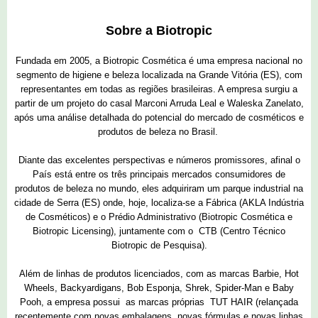
Sobre a Biotropic
Fundada em 2005, a Biotropic Cosmética é uma empresa nacional no
segmento de higiene e beleza localizada na Grande Vitória (ES), com
representantes em todas as regiões brasileiras. A empresa surgiu a
partir de um projeto do casal Marconi Arruda Leal e Waleska Zanelato,
após uma análise detalhada do potencial do mercado de cosméticos e
produtos de beleza no Brasil.
Diante das excelentes perspectivas e números promissores, afinal o
País está entre os três principais mercados consumidores de
produtos de beleza no mundo, eles adquiriram um parque industrial na
cidade de Serra (ES) onde, hoje, localiza-se a Fábrica (AKLA Indústria
de Cosméticos) e o Prédio Administrativo (Biotropic Cosmética e
Biotropic Licensing), juntamente com o CTB (Centro Técnico
Biotropic de Pesquisa).
Além de linhas de produtos licenciados, com as marcas Barbie, Hot
Wheels, Backyardigans, Bob Esponja, Shrek, Spider-Man e Baby
Pooh, a empresa possui as marcas próprias TUT HAIR (relançada
recentemente com novas embalagens, novas fórmulas e novas linhas