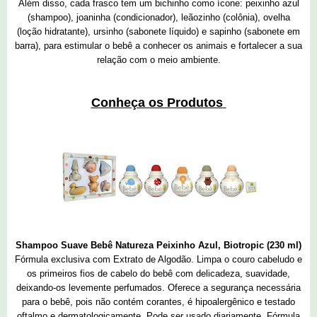
Além disso, cada frasco tem um bichinho como ícone: peixinho azul
(shampoo), joaninha (condicionador), leãozinho (colônia), ovelha
(loção hidratante), ursinho (sabonete líquido) e sapinho (sabonete em
barra), para estimular o bebê a conhecer os animais e fortalecer a sua
relação com o meio ambiente.
Conheça os Produtos
Shampoo Suave Bebê Natureza
Peixinho Azul, Biotropic (230 ml)
Fórmula exclusiva com Extrato de Algodão. Limpa o couro cabeludo e
os primeiros fios de cabelo do bebê com delicadeza, suavidade,
deixando-os levemente perfumados. Oferece a segurança necessária
para o bebê, pois não contém corantes, é hipoalergênico e testado
oftalmo e dermatologicamente. Pode ser usado diariamente. Fórmula