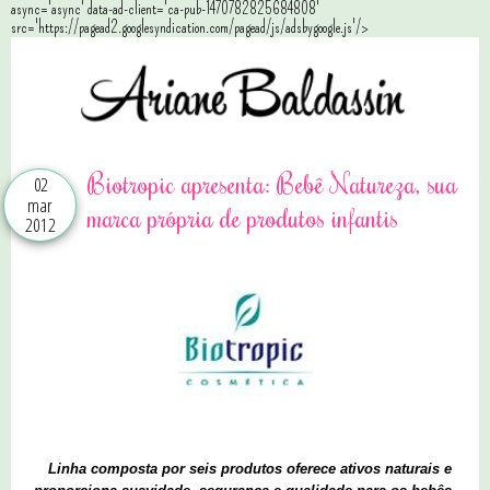
async='async' data-ad-client='ca-pub-1470782825684808'
src='https://pagead2.googlesyndication.com/pagead/js/adsbygoogle.js'/>
Biotropic apresenta: Bebê Natureza, sua
02
mar
marca própria de produtos infantis
2012
Linha composta por seis produtos oferece ativos naturais e