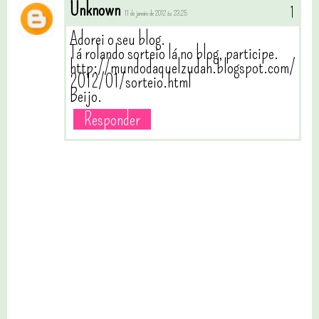
Unknown
11 de janeiro de 2012 às 23:25
Adorei o seu blog.
Tá rolando sorteio lá no blog, participe.
http://mundodaquelzudah.blogspot.com/
2012/01/sorteio.html
Beijo.
Responder