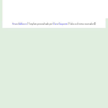
Ariane Baldassin
| Template personalizado por
Elaine Gaspareto
| Todos os direitos reservados ©