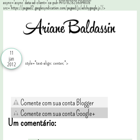
async='async' data-ad-client='ca-pub-1470782825684808'
src='https://pagead2.googlesyndication.com/pagead/js/adsbygoogle.js'/>
11
jan
style="text-align: center;">
2012
Comente com sua conta Blogger
Comente com sua conta Google+
Um comentário: